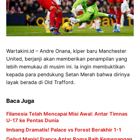
Wartakini.id – Andre Onana, kiper baru Manchester
United, berjanji akan memberikan penampilan yang
lebih memukau di musim ini. Ia ingin membuktikan
kepada para pendukung Setan Merah bahwa dirinya
layak berada di Old Trafford.
Baca Juga
Filanesia Telah Mencapai Misi Awal: Antar Timnas
U-17 ke Pentas Dunia
Imbang Dramatis! Palace vs Forest Berakhir 1-1
Debut Manis! Franca Antar Roma Raih Kemenangan