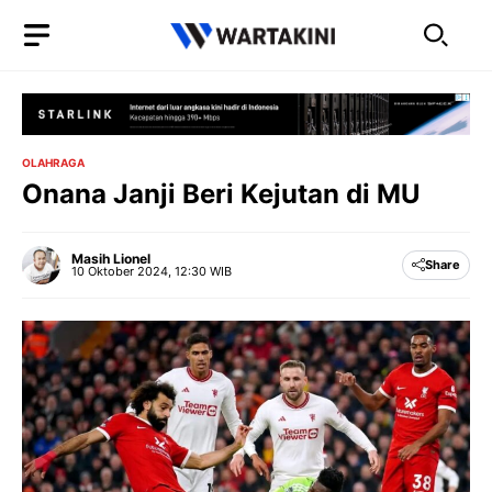
Langsung
ke
isi
OLAHRAGA
Onana Janji Beri Kejutan di MU
Masih Lionel
Share
10 Oktober 2024, 12:30 WIB