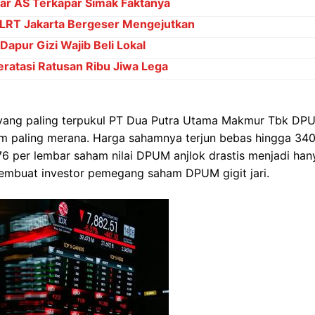
ar AS Terkapar Simak Faktanya
 LRT Jakarta Bergeser Mengejutkan
apur Gizi Wajib Beli Lokal
Teratasi Ratusan Ribu Jiwa Lega
 yang paling terpukul PT Dua Putra Utama Makmur Tbk DP
am paling merana. Harga sahamnya terjun bebas hingga 34
76 per lembar saham nilai DPUM anjlok drastis menjadi han
 membuat investor pemegang saham DPUM gigit jari.