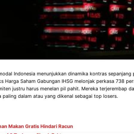
modal Indonesia menunjukkan dinamika kontras sepanjang 
eks Harga Saham Gabungan IHSG melonjak perkasa 738 pe
ten justru harus menelan pil pahit. Mereka terjerembap d
 paling dalam atau yang dikenal sebagai top losers.
an Makan Gratis Hindari Racun