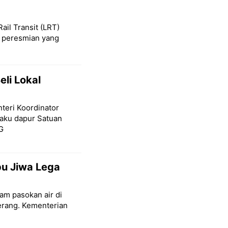
Rail Transit (LRT)
l peresmian yang
eli Lokal
teri Koordinator
baku dapur Satuan
G
ibu Jiwa Lega
am pasokan air di
terang. Kementerian