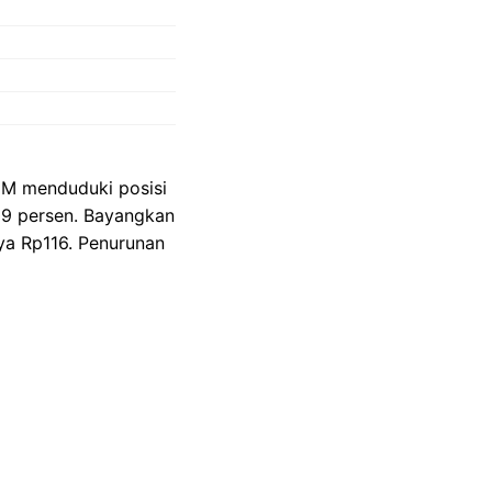
UM menduduki posisi
09 persen. Bayangkan
ya Rp116. Penurunan