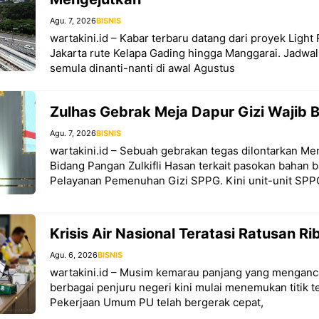
Agu. 7, 2026
BISNIS
wartakini.id – Kabar terbaru datang dari proyek Light 
Jakarta rute Kelapa Gading hingga Manggarai. Jadwa
semula dinanti-nanti di awal Agustus
Zulhas Gebrak Meja Dapur Gizi Wajib B
Agu. 7, 2026
BISNIS
wartakini.id – Sebuah gebrakan tegas dilontarkan Men
Bidang Pangan Zulkifli Hasan terkait pasokan bahan 
Pelayanan Pemenuhan Gizi SPPG. Kini unit-unit SPP
Krisis Air Nasional Teratasi Ratusan R
Agu. 6, 2026
BISNIS
wartakini.id – Musim kemarau panjang yang menganc
berbagai penjuru negeri kini mulai menemukan titik 
Pekerjaan Umum PU telah bergerak cepat,