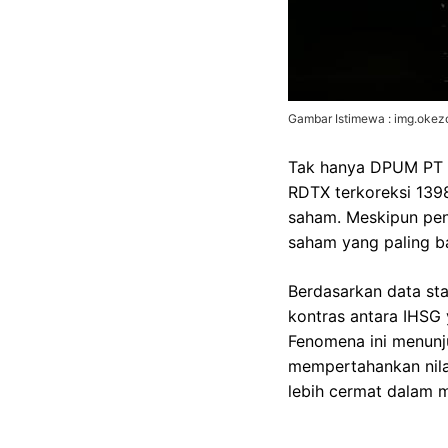
Gambar Istimewa : img.oke
Tak hanya DPUM PT R
RDTX terkoreksi 139
saham. Meskipun pen
saham yang paling ba
Berdasarkan data sta
kontras antara IHSG
Fenomena ini menunj
mempertahankan nila
lebih cermat dalam m