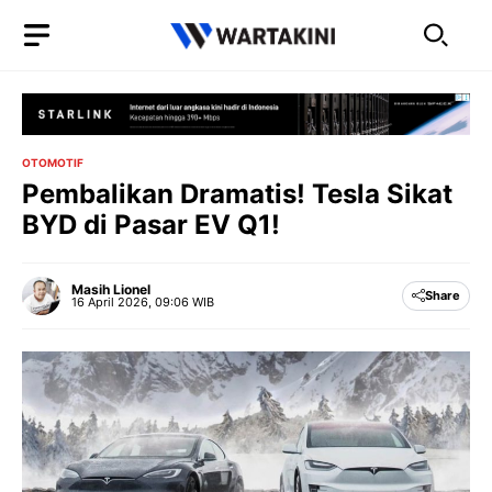
Langsung
ke
isi
OTOMOTIF
Pembalikan Dramatis! Tesla Sikat
BYD di Pasar EV Q1!
Masih Lionel
Share
16 April 2026, 09:06 WIB