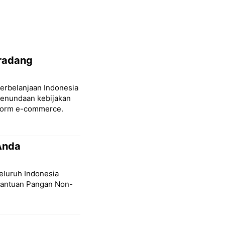
eradang
Perbelanjaan Indonesia
enundaan kebijakan
tform e-commerce.
Anda
seluruh Indonesia
Bantuan Pangan Non-