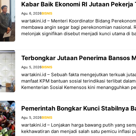
Kabar Baik Ekonomi RI Jutaan Pekerja
Agu. 6, 2026
BISNIS
wartakini.id – Menteri Koordinator Bidang Perekonom
membawa angin segar bagi perekonomian nasional. Re
melonjak signifikan disebut menjadi kunci utama di ba
Terbongkar Jutaan Penerima Bansos Ma
Agu. 5, 2026
BISNIS
wartakini.id – Sebuah fakta mengejutkan terkuak jut
manfaat KPM bantuan sosial terindikasi terlibat dalam 
Kementerian Sosial Kemensos kini menangguhkan pe
Pemerintah Bongkar Kunci Stabilnya 
Agu. 5, 2026
BISNIS
wartakini.id – Lonjakan harga bawang putih yang se
kekhawatiran dan menjadi salah satu pemicu inflasi p