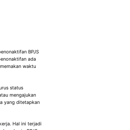
penonaktifan BPJS
penonaktifan ada
i memakan waktu
rus status
 atau mengajukan
ia yang ditetapkan
ja. Hal ini terjadi