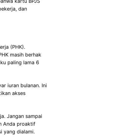
bahwa kartu BPJS
bekerja, dan
rja (PHK).
-PHK masih berhak
ku paling lama 6
r iuran bulanan. Ini
tikan akses
rja. Jangan sampai
n Anda proaktif
 yang dialami.