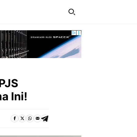
BPJS
 Ini!