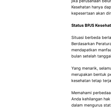
jika perusahaan bel
Kesehatan hanya dapa
kepesertaan akan din
Status BPJS Keseha
Situasi berbeda ber
Berdasarkan Peratur
mendapatkan manfaat 
bulan setelah tangga
Yang menarik, selama
merupakan bentuk pe
kesehatan tetap terj
Memahami perbedaan
Anda kehilangan hak 
dalam mengurus stat