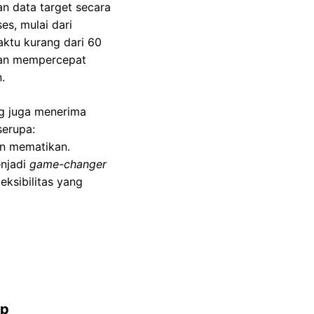
an data target secara
es, mulai dari
aktu kurang dari 60
 dan mempercepat
.
g juga menerima
serupa:
an mematikan.
enjadi
game-changer
eksibilitas yang
ap