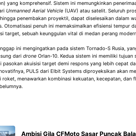
jen) yang komprehensif. Sistem ini memungkinkan penerima
ari
Unmanned Aerial Vehicle
(UAV) atau satelit. Seluruh pros
 hingga penembakan proyektil, dapat diselesaikan dalam w
is. Otomatisasi penuh ini memaksimalkan efisiensi tempur
isi target, sebuah keunggulan vital di medan perang modern
ggap ini mengingatkan pada sistem Tornado-S Rusia, yan
gsung dari
drone
Orlan-10. Kedua sistem ini memiliki tujuan 
 pasokan akuisisi target demi respons yang lebih cepat d
inovatifnya, PULS dari Elbit Systems diproyeksikan akan m
eri roket, menawarkan kombinasi kekuatan, kecepatan, dan fl
belumnya.
Ambisi Gila CFMoto Sasar Puncak Bal