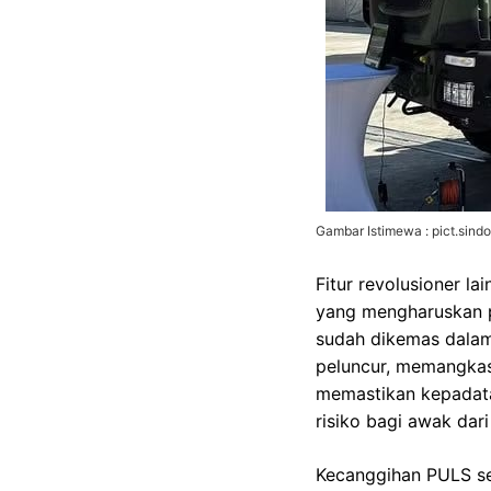
Gambar Istimewa : pict.sind
Fitur revolusioner l
yang mengharuskan p
sudah dikemas dala
peluncur, memangkas 
memastikan kepadata
risiko bagi awak dar
Kecanggihan PULS se