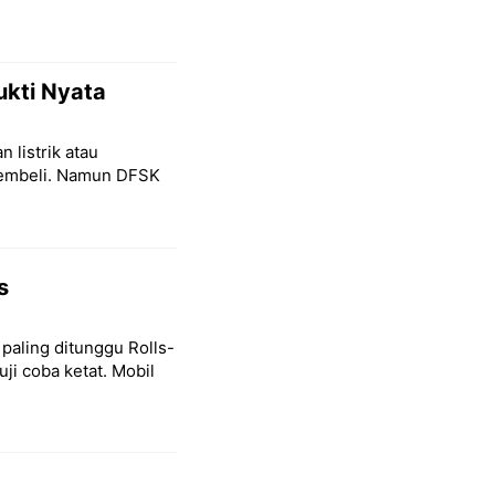
kti Nyata
 listrik atau
pembeli. Namun DFSK
s
 paling ditunggu Rolls-
ji coba ketat. Mobil