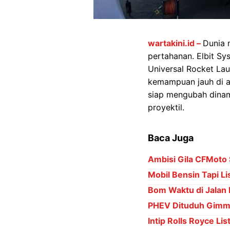
wartakini.id –
Dunia 
pertahanan. Elbit S
Universal Rocket Lau
kemampuan jauh di at
siap mengubah dina
proyektil.
Baca Juga
Ambisi Gila CFMoto 
Mobil Bensin Tapi Li
Bom Waktu di Jalan 
PHEV Dituduh Gimmi
Intip Rolls Royce Lis