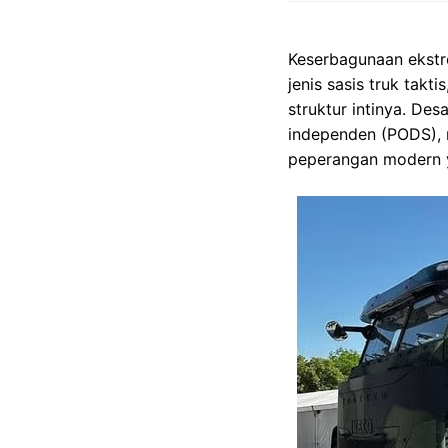
Keserbagunaan ekstre
jenis sasis truk tak
struktur intinya. D
independen (PODS), 
peperangan modern y