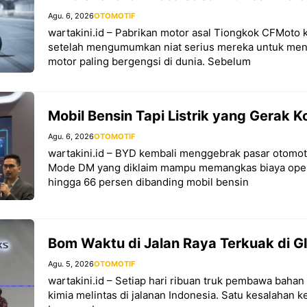
Agu. 6, 2026
OTOMOTIF
wartakini.id – Pabrikan motor asal Tiongkok CFMoto k
setelah mengumumkan niat serius mereka untuk me
motor paling bergengsi di dunia. Sebelum
Mobil Bensin Tapi Listrik yang Gerak K
Agu. 6, 2026
OTOMOTIF
wartakini.id – BYD kembali menggebrak pasar otomot
Mode DM yang diklaim mampu memangkas biaya oper
hingga 66 persen dibanding mobil bensin
Bom Waktu di Jalan Raya Terkuak di G
Agu. 5, 2026
OTOMOTIF
wartakini.id – Setiap hari ribuan truk pembawa bahan
kimia melintas di jalanan Indonesia. Satu kesalahan k