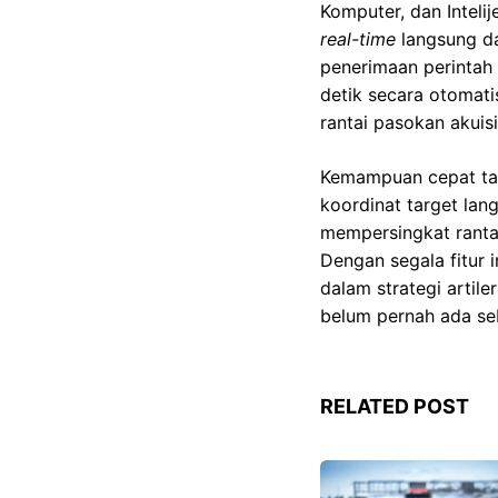
Komputer, dan Inteli
real-time
langsung d
penerimaan perintah
detik secara otomat
rantai pasokan akuis
Kemampuan cepat tan
koordinat target lan
mempersingkat rantai
Dengan segala fitur 
dalam strategi artil
belum pernah ada se
RELATED POST