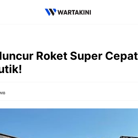
luncur Roket Super Cepa
utik!
 WIB