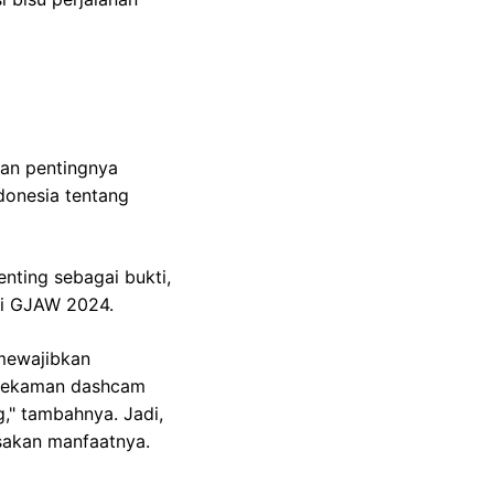
an pentingnya
donesia tentang
enting sebagai bukti,
 di GJAW 2024.
mewajibkan
i rekaman dashcam
," tambahnya. Jadi,
sakan manfaatnya.