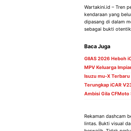
Wartakini.id – Tren
kendaraan yang belu
dipasang di dalam m
sebagai bukti otentik 
Baca Juga
GIIAS 2026 Heboh i
MPV Keluarga Impian
Isuzu mu-X Terbaru
Terungkap iCAR V23 
Ambisi Gila CFMoto 
Rekaman dashcam berp
lintas. Bukti visual
berwajib. Tidak perl