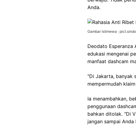
Anda.
Gambar Istimewa : pict.sind
Deodato Esperanza A
edukasi mengenai pe
manfaat dashcam mas
"Di Jakarta, banyak s
mempermudah klaim as
Ia menambahkan, beb
penggunaan dashcam.
bahkan ditolak. "Di
jangan sampai Anda 