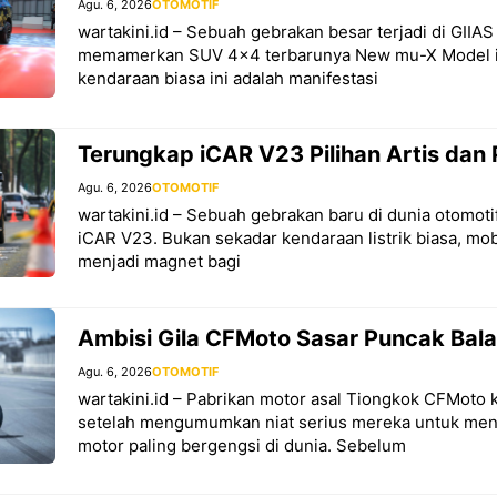
Agu. 6, 2026
OTOMOTIF
wartakini.id – Sebuah gebrakan besar terjadi di GIIA
memamerkan SUV 4×4 terbarunya New mu-X Model i
kendaraan biasa ini adalah manifestasi
Terungkap iCAR V23 Pilihan Artis dan 
Agu. 6, 2026
OTOMOTIF
wartakini.id – Sebuah gebrakan baru di dunia otomotif
iCAR V23. Bukan sekadar kendaraan listrik biasa, mob
menjadi magnet bagi
Ambisi Gila CFMoto Sasar Puncak Bal
Agu. 6, 2026
OTOMOTIF
wartakini.id – Pabrikan motor asal Tiongkok CFMoto k
setelah mengumumkan niat serius mereka untuk me
motor paling bergengsi di dunia. Sebelum