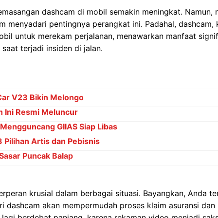
 pemasangan dashcam di mobil semakin meningkat. Namun, 
m menyadari pentingnya perangkat ini. Padahal, dashcam,
obil untuk merekam perjalanan, menawarkan manfaat signif
saat terjadi insiden di jalan.
Car V23 Bikin Melongo
 Ini Resmi Meluncur
 Mengguncang GIIAS Siap Libas
Pilihan Artis dan Pebisnis
Sasar Puncak Balap
eran krusial dalam berbagai situasi. Bayangkan, Anda terl
 dari dashcam akan mempermudah proses klaim asuransi dan
u lagi berdebat panjang, karena rekaman video menjadi saks