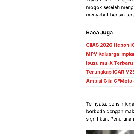
mogok setelah mengi
menyebut bensin ters
Baca Juga
GIIAS 2026 Heboh i
MPV Keluarga Impian
Isuzu mu-X Terbaru
Terungkap iCAR V23 
Ambisi Gila CFMoto 
Ternyata, bensin ju
berbeda dengan maka
signifikan. Penuruna