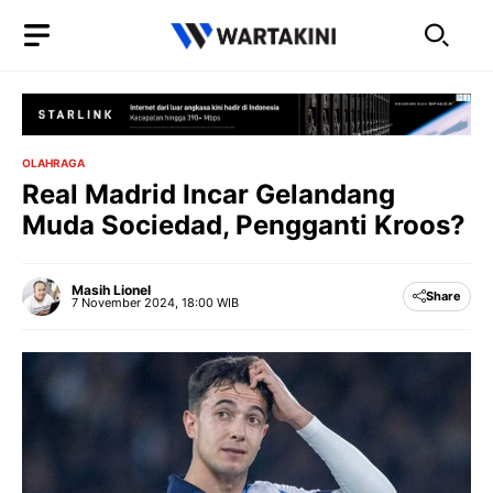
Langsung
ke
isi
OLAHRAGA
Real Madrid Incar Gelandang
Muda Sociedad, Pengganti Kroos?
Masih Lionel
Share
7 November 2024, 18:00 WIB