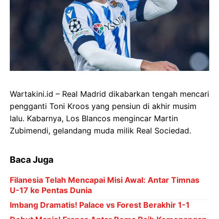
Wartakini.id – Real Madrid dikabarkan tengah mencari
pengganti Toni Kroos yang pensiun di akhir musim
lalu. Kabarnya, Los Blancos mengincar Martin
Zubimendi, gelandang muda milik Real Sociedad.
Baca Juga
Filanesia Telah Mencapai Misi Awal: Antar Timnas
U-17 ke Pentas Dunia
Imbang Dramatis! Palace vs Forest Berakhir 1-1