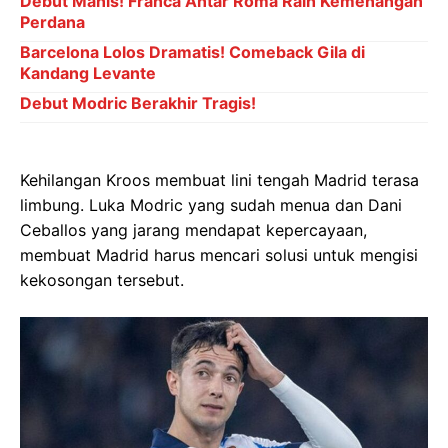
Debut Manis! Franca Antar Roma Raih Kemenangan
Perdana
Barcelona Lolos Dramatis! Comeback Gila di
Kandang Levante
Debut Modric Berakhir Tragis!
Kehilangan Kroos membuat lini tengah Madrid terasa
limbung. Luka Modric yang sudah menua dan Dani
Ceballos yang jarang mendapat kepercayaan,
membuat Madrid harus mencari solusi untuk mengisi
kekosongan tersebut.