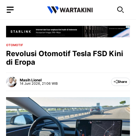
Langsung
ke
isi
OTOMOTIF
Revolusi Otomotif Tesla FSD Kini
di Eropa
Masih Lionel
Share
14 Juni 2026, 21:06 WIB