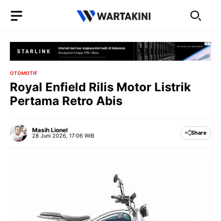
Langsung
ke
isi
OTOMOTIF
Royal Enfield Rilis Motor Listrik
Pertama Retro Abis
Masih Lionel
Share
28 Juni 2026, 17:06 WIB