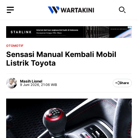
Langsung
ke
isi
OTOMOTIF
Sensasi Manual Kembali Mobil
Listrik Toyota
Masih Lionel
Share
9 Juni 2026, 21:06 WIB