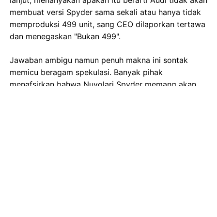
Gambar Istimewa : pict.sindonews.com
Isyarat kuat datang langsung dari pucuk pimpinan
Audi, Gernot Döllner. Dalam sebuah wawancara
eksklusif dengan media otomotif Top Gear, Döllner
ditanya apakah Audi berencana memproduksi
tambahan 499 unit Nuvolari Spyder di samping 499
unit coupe yang sudah ada. Dengan lugas, ia hanya
menjawab "tidak". Saat wartawan mendesak lebih
lanjut, menanyakan apakah itu berarti Audi tidak akan
membuat versi Spyder sama sekali atau hanya tidak
memproduksi 499 unit, sang CEO dilaporkan tertawa
dan menegaskan "Bukan 499".
Jawaban ambigu namun penuh makna ini sontak
memicu beragam spekulasi. Banyak pihak
menafsirkan bahwa Nuvolari Spyder memang akan
diproduksi, namun dengan jumlah yang berbeda dari