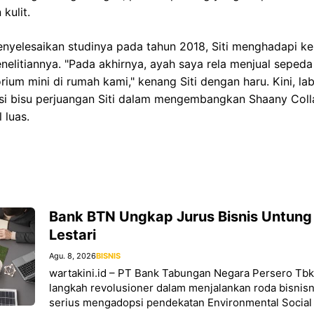
kulit.
enyelesaikan studinya pada tahun 2018, Siti menghadapi k
nelitiannya. "Pada akhirnya, ayah saya rela menjual seped
um mini di rumah kami," kenang Siti dengan haru. Kini, l
ksi bisu perjuangan Siti dalam mengembangkan Shaany Co
 luas.
Bank BTN Ungkap Jurus Bisnis Untung
Lestari
Agu. 8, 2026
BISNIS
wartakini.id – PT Bank Tabungan Negara Persero Tb
langkah revolusioner dalam menjalankan roda bisnis
serius mengadopsi pendekatan Environmental Social