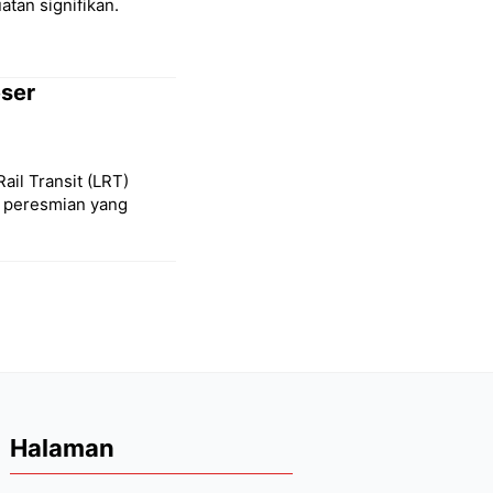
tan signifikan.
eser
Rail Transit (LRT)
l peresmian yang
Halaman