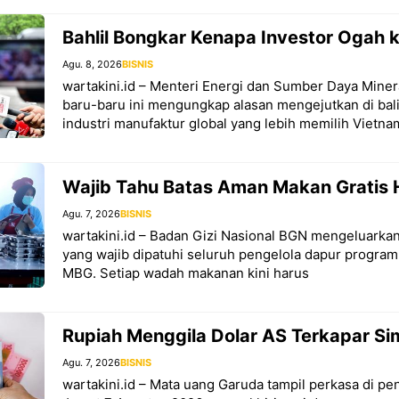
Bahlil Bongkar Kenapa Investor Ogah k
Agu. 8, 2026
BISNIS
wartakini.id – Menteri Energi dan Sumber Daya Minera
baru-baru ini mengungkap alasan mengejutkan di ba
industri manufaktur global yang lebih memilih Vietna
Wajib Tahu Batas Aman Makan Gratis 
Agu. 7, 2026
BISNIS
wartakini.id – Badan Gizi Nasional BGN mengeluarkan
yang wajib dipatuhi seluruh pengelola dapur program
MBG. Setiap wadah makanan kini harus
Rupiah Menggila Dolar AS Terkapar S
Agu. 7, 2026
BISNIS
wartakini.id – Mata uang Garuda tampil perkasa di 