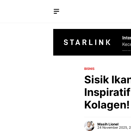
Langsung
ke
isi
BISNIS
Sisik Ik
Inspirat
Kolagen!
Masih Lionel
24 November 2025, 2