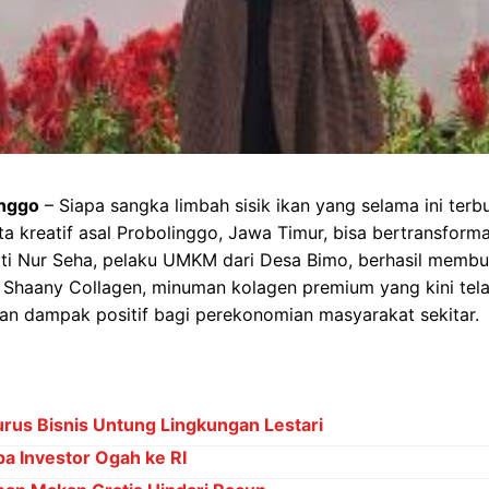
inggo
– Siapa sangka limbah sisik ikan yang selama ini ter
a kreatif asal Probolinggo, Jawa Timur, bisa bertransform
? Siti Nur Seha, pelaku UMKM dari Desa Bimo, berhasil membu
Shaany Collagen, minuman kolagen premium yang kini tela
 dampak positif bagi perekonomian masyarakat sekitar.
rus Bisnis Untung Lingkungan Lestari
pa Investor Ogah ke RI