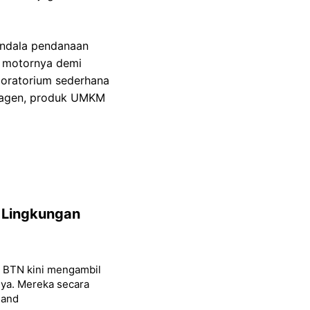
endala pendanaan
a motornya demi
aboratorium sederhana
llagen, produk UMKM
 Lingkungan
k BTN kini mengambil
nya. Mereka secara
 and