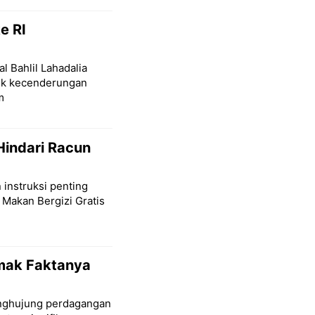
e RI
l Bahlil Lahadalia
lik kecenderungan
m
Hindari Racun
 instruksi penting
 Makan Bergizi Gratis
imak Faktanya
penghujung perdagangan