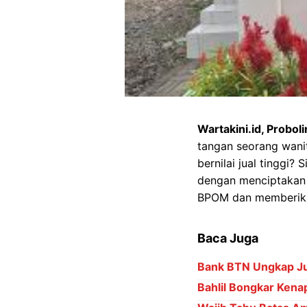
Wartakini.id, Probol
tangan seorang wanit
bernilai jual tinggi
dengan menciptakan 
BPOM dan memberikan
Baca Juga
Bank BTN Ungkap Ju
Bahlil Bongkar Kena