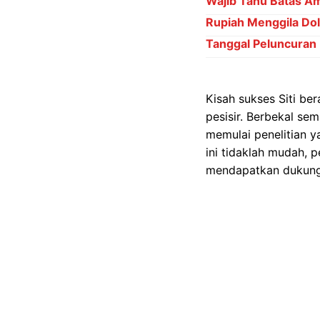
Wajib Tahu Batas Am
Rupiah Menggila Dol
Tanggal Peluncuran
Kisah sukses Siti be
pesisir. Berbekal se
memulai penelitian 
ini tidaklah mudah, 
mendapatkan dukunga