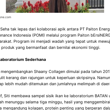
zone.com
r Seha tak lepas dari kolaborasi apik antara PT Paiton Ener
enance Indonesia (POMI) melalui program Paiton bErsiNER
akat. Program ini menjadi wadah yang tepat untuk mewuj
 produk yang bermanfaat dan bernilai ekonomi tinggi.
 Laboratorium Sederhana
am mengembangkan Shaany Collagen dimulai pada tahun 2017
ulit kerang dan rajungan untuk keperluan skripsinya. Namun
kap lebih mudah ditemukan dan jumlahnya melimpah di daer
if, Siti membawa sampel sisik ikan ke laboratorium BATAN 
ah menunggu selama tiga minggu, hasil yang menggembiraka
ata mengandung kolagen, protein penting yang berperan da