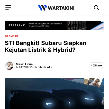
Langsung
ke
isi
OTOMOTIF
STI Bangkit! Subaru Siapkan
Kejutan Listrik & Hybrid?
Masih Lionel
Share
17 Oktober 2025, 05:06 WIB