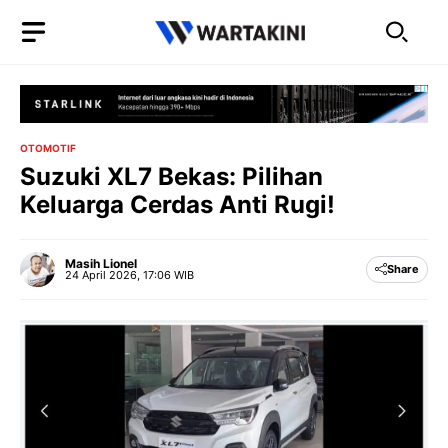
Langsung
ke
isi
OTOMOTIF
Suzuki XL7 Bekas: Pilihan
Keluarga Cerdas Anti Rugi!
Masih Lionel
Share
24 April 2026, 17:06 WIB