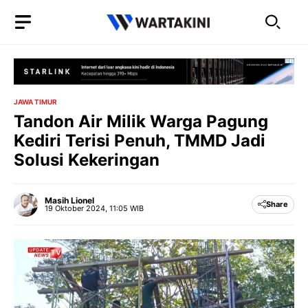
Langsung
ke
isi
JAWA TIMUR
Tandon Air Milik Warga Pagung
Kediri Terisi Penuh, TMMD Jadi
Solusi Kekeringan
Masih Lionel
Share
19 Oktober 2024, 11:05 WIB