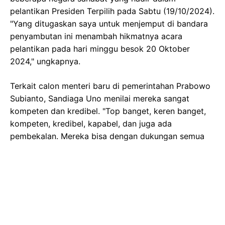
pelantikan Presiden Terpilih pada Sabtu (19/10/2024).
"Yang ditugaskan saya untuk menjemput di bandara
penyambutan ini menambah hikmatnya acara
pelantikan pada hari minggu besok 20 Oktober
2024," ungkapnya.
Terkait calon menteri baru di pemerintahan Prabowo
Subianto, Sandiaga Uno menilai mereka sangat
kompeten dan kredibel. "Top banget, keren banget,
kompeten, kredibel, kapabel, dan juga ada
pembekalan. Mereka bisa dengan dukungan semua
dari daerah, pusat bisa membawa Indonesia emas
2045," tandasnya.
Sebelumnya, Prabowo Subianto telah memanggil
setidaknya 49 orang sebagai calon menteri pada
tanggal 14 Oktober, dan 59 orang sebagai calon
wamen atau kepala badan pada 15 Oktober 2024.