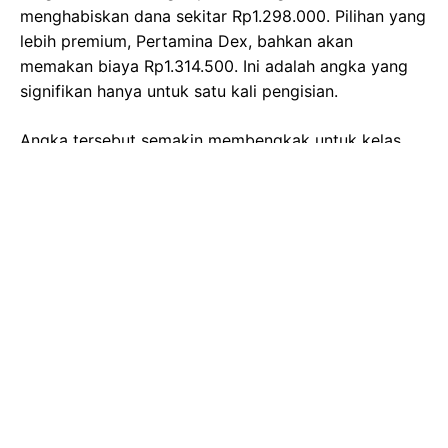
menghabiskan dana sekitar Rp1.298.000. Pilihan yang
lebih premium, Pertamina Dex, bahkan akan
memakan biaya Rp1.314.500. Ini adalah angka yang
signifikan hanya untuk satu kali pengisian.
Angka tersebut semakin membengkak untuk kelas
SUV menengah yang lebih besar. Sebut saja
Mitsubishi Pajero Sport, Toyota Fortuner, atau Ford
Ranger (F150) yang umumnya dibekali tangki
berkapasitas 68 liter. Sekali pengisian penuh dengan
Dexlite, pemilik harus merogoh kocek hingga
Rp1.604.800. Sementara itu, jika memilih Pertamina
Dex, struk tagihan akan menunjukkan angka fantastis
Rp1.625.200.
Situasi ini memaksa banyak pemilik kendaraan diesel,
khususnya mereka yang mengandalkan mobilnya
untuk mobilitas harian di perkotaan padat seperti