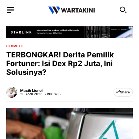
Langsung
ke
isi
OTOMOTIF
TERBONGKAR! Derita Pemilik
Fortuner: Isi Dex Rp2 Juta, Ini
Solusinya?
Masih Lionel
Share
20 April 2026, 21:06 WIB