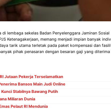
a di lembaga sekelas Badan Penyelenggara Jaminan Sosial (
JS Ketenagakerjaan, memang menjadi impian banyak indivi
daya tarik utama terletak pada paket kompensasi dan fasil
banyak pihak penasaran dengan besaran gaji yang diterima
RI Jutaan Pekerja Terselamatkan
Penerima Bansos Main Judi Online
Kunci Stabilnya Bawang Putih
ana Miliaran Dunia
Emas Pelaut RI Mendunia