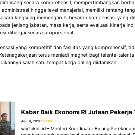
S dirancang secara komprehensif, mempertimbangkan berbag
af administrasi hingga level manajerial, memiliki rentang t
i secara langsung memengaruhi besaran kompensasi yang di
pada jenjang jabatan, masa kerja, serta evaluasi kinerja in
usi dihargai secara proporsional.
asi yang kompetitif dan fasilitas yang komprehensif, tid
etenagakerjaan terus menjadi magnet bagi talenta-talenta 
adikannya salah satu tempat kerja paling diidamkan.
Kabar Baik Ekonomi RI Jutaan Pekerja
Agu. 6, 2026
BISNIS
wartakini.id – Menteri Koordinator Bidang Perekonom
membawa angin segar bagi perekonomian nasional. Re