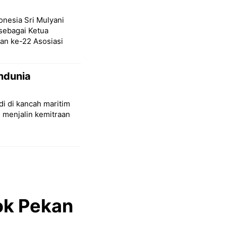
onesia Sri Mulyani
sebagai Ketua
an ke-22 Asosiasi
ndunia
di di kancah maritim
 menjalin kemitraan
ok Pekan