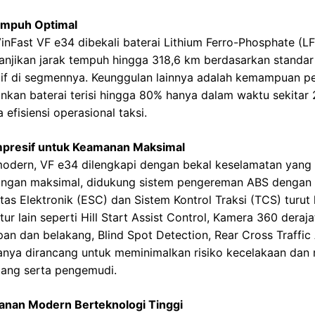
Tempuh Optimal
inFast VF e34 dibekali baterai Lithium Ferro-Phosphate (LF
janjikan jarak tempuh hingga 318,6 km berdasarkan standa
if di segmennya. Keunggulan lainnya adalah kemampuan pe
kan baterai terisi hingga 80% hanya dalam waktu sekitar 
 efisiensi operasional taksi.
Impresif untuk Keamanan Maksimal
odern, VF e34 dilengkapi dengan bekal keselamatan yang i
ungan maksimal, didukung sistem pengereman ABS dengan
litas Elektronik (ESC) dan Sistem Kontrol Traksi (TCS) turu
tur lain seperti Hill Start Assist Control, Kamera 360 dera
pan dan belakang, Blind Spot Detection, Rear Cross Traffic
nya dirancang untuk meminimalkan risiko kecelakaan dan
ang serta pengemudi.
anan Modern Berteknologi Tinggi