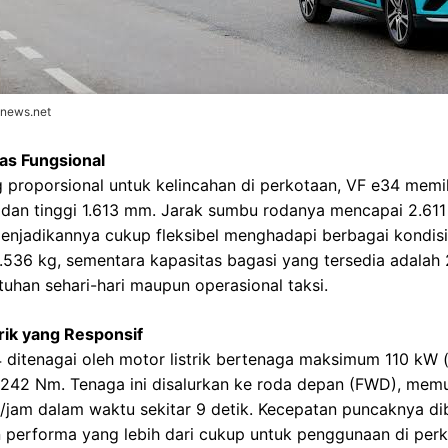
onews.net
as Fungsional
proporsional untuk kelincahan di perkotaan, VF e34 memil
 dan tinggi 1.613 mm. Jarak sumbu rodanya mencapai 2.6
njadikannya cukup fleksibel menghadapi berbagai kondisi 
.536 kg, sementara kapasitas bagasi yang tersedia adalah 2
han sehari-hari maupun operasional taksi.
rik yang Responsif
ditenagai oleh motor listrik bertenaga maksimum 110 kW (
 242 Nm. Tenaga ini disalurkan ke roda depan (FWD), memu
/jam dalam waktu sekitar 9 detik. Kecepatan puncaknya di
performa yang lebih dari cukup untuk penggunaan di perko