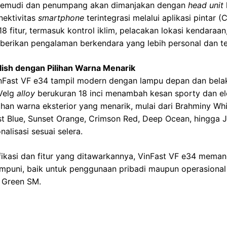
ngemudi dan penumpang akan dimanjakan dengan
head unit
nektivitas
smartphone
terintegrasi melalui aplikasi pintar 
 fitur, termasuk kontrol iklim, pelacakan lokasi kendaraa
berikan pengalaman berkendara yang lebih personal dan te
ylish dengan Pilihan Warna Menarik
 VinFast VF e34 tampil modern dengan lampu depan dan bel
 Velg
alloy
berukuran 18 inci menambah kesan sporty dan e
ihan warna eksterior yang menarik, mulai dari Brahminy Whit
t Blue, Sunset Orange, Crimson Red, Deep Ocean, hingga J
lisasi sesuai selera.
fikasi dan fitur yang ditawarkannya, VinFast VF e34 mema
umpuni, baik untuk penggunaan pribadi maupun operasional 
a Green SM.