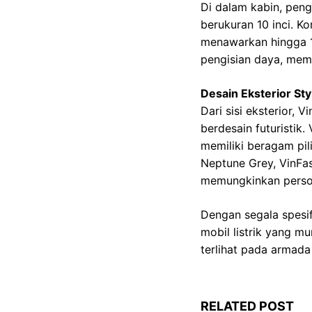
Di dalam kabin, pe
berukuran 10 inci. Ko
menawarkan hingga 18
pengisian daya, mem
Desain Eksterior St
Dari sisi eksterior,
berdesain futuristik.
memiliki beragam pil
Neptune Grey, VinFas
memungkinkan persona
Dengan segala spesi
mobil listrik yang m
terlihat pada armad
RELATED POST