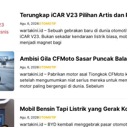
Terungkap iCAR V23 Pilihan Artis dan 
Agu. 6, 2026
OTOMOTIF
wartakini.id – Sebuah gebrakan baru di dunia otomotif
iCAR V23. Bukan sekadar kendaraan listrik biasa, mob
menjadi magnet bagi
Ambisi Gila CFMoto Sasar Puncak Bal
Agu. 6, 2026
OTOMOTIF
wartakini.id – Pabrikan motor asal Tiongkok CFMoto k
setelah mengumumkan niat serius mereka untuk me
motor paling bergengsi di dunia. Sebelum
Mobil Bensin Tapi Listrik yang Gerak K
Agu. 6, 2026
OTOMOTIF
wartakini.id – BYD kembali menggebrak pasar otomot