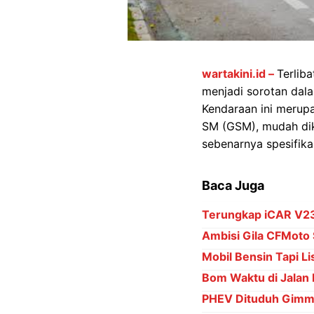
wartakini.id –
Terlib
menjadi sorotan dala
Kendaraan ini merupa
SM (GSM), mudah dike
sebenarnya spesifikas
Baca Juga
Terungkap iCAR V23 
Ambisi Gila CFMoto 
Mobil Bensin Tapi Li
Bom Waktu di Jalan 
PHEV Dituduh Gimmi