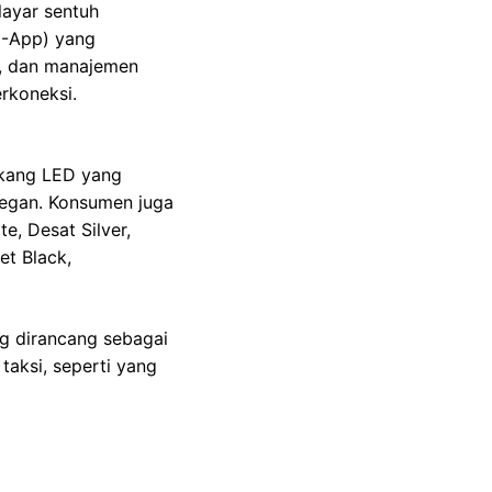
layar sentuh
(C-App) yang
n, dan manajemen
rkoneksi.
akang LED yang
legan. Konsumen juga
e, Desat Silver,
et Black,
ng dirancang sebagai
taksi, seperti yang