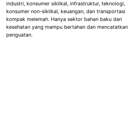
industri, konsumer siklikal, infrastruktur, teknologi,
konsumer non-siklikal, keuangan, dan transportasi
kompak melemah. Hanya sektor bahan baku dan
kesehatan yang mampu bertahan dan mencatatkan
penguatan.
Di jajaran saham-saham paling aktif, PT Gowa
Makassar Tourism Development Tbk (GMTD), PT
Magna Investama Mandiri Tbk (MGNA), dan PT Satria
Mega Kencana Tbk (SOTS) menjadi primadona
dengan kenaikan tertinggi. Sebaliknya, PT WEHA
Transportasi Indonesia Tbk (WEHA), PT Jobubu
Jarum Minahasa Tbk (BEER), dan PT Apollo Global
Interactive Tbk (BOGA) harus rela menempati daftar
saham dengan penurunan paling dalam.
Pergerakan volatil IHSG di awal perdagangan ini
menunjukkan sensitivitas pasar terhadap berbagai