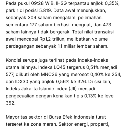
Pada pukul 09:28 WIB, IHSG terpantau anjlok 0,35%,
parkir di posisi 5.819. Data awal menunjukkan,
sebanyak 309 saham mengalami pelemahan,
sementara 177 saham berhasil menguat, dan 473
saham lainnya tidak bergerak. Total nilai transaksi
awal mencapai Rp1,2 triliun, melibatkan volume
perdagangan sebanyak 1,1 miliar lembar saham.
Kondisi serupa juga terlihat pada indeks-indeks
utama lainnya. Indeks LQ45 tergerus 0,51% menjadi
577, diikuti oleh MNC36 yang merosot 0,40% ke 254,
dan IDX30 yang anjlok 0,56% ke 326. Di sisi lain,
Indeks Jakarta Islamic Index (JII) menjadi
pengecualian dengan kenaikan tipis 0,13% ke level
352.
Mayoritas sektor di Bursa Efek Indonesia turut
terseret ke zona merah. Sektor energi, properti,