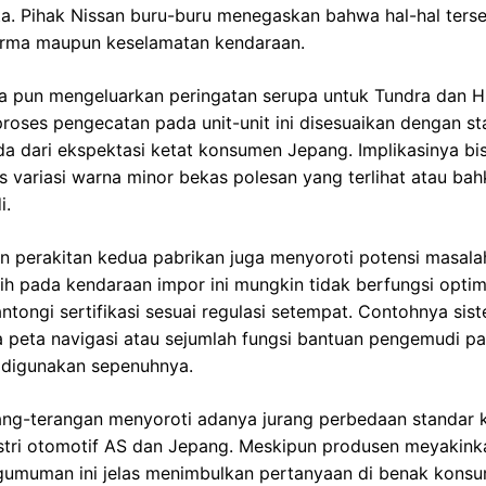
ata. Pihak Nissan buru-buru menegaskan bahwa hal-hal ters
rma maupun keselamatan kendaraan.
a pun mengeluarkan peringatan serupa untuk Tundra dan H
oses pengecatan pada unit-unit ini disesuaikan dengan st
 dari ekspektasi ketat konsumen Jepang. Implikasinya bis
pis variasi warna minor bekas polesan yang terlihat atau ba
i.
dan perakitan kedua pabrikan juga menyoroti potensi masalah
ih pada kendaraan impor ini mungkin tidak berfungsi optim
ongi sertifikasi sesuai regulasi setempat. Contohnya sis
ta peta navigasi atau sejumlah fungsi bantuan pengemudi 
 digunakan sepenuhnya.
erang-terangan menyoroti adanya jurang perbedaan standar k
ustri otomotif AS dan Jepang. Meskipun produsen meyaki
gumuman ini jelas menimbulkan pertanyaan di benak kons