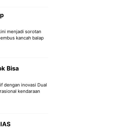
ap
ini menjadi sorotan
nembus kancah balap
ok Bisa
if dengan inovasi Dual
asional kendaraan
IIAS