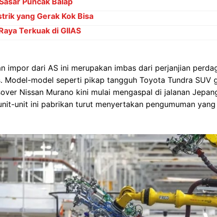
Sasar Puncak Balap
strik yang Gerak Kok Bisa
Raya Terkuak di GIIAS
 impor dari AS ini merupakan imbas dari perjanjian perd
 Model-model seperti pikap tangguh Toyota Tundra SUV 
sover Nissan Murano kini mulai mengaspal di jalanan Jep
nit-unit ini pabrikan turut menyertakan pengumuman ya