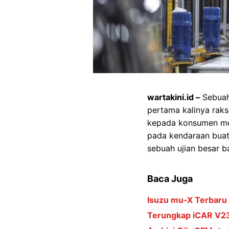
wartakini.id –
Sebuah
pertama kalinya rak
kepada konsumen mer
pada kendaraan buata
sebuah ujian besar 
Baca Juga
Isuzu mu-X Terbaru
Terungkap iCAR V23 