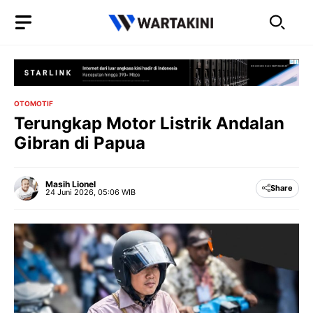
Langsung
ke
isi
OTOMOTIF
Terungkap Motor Listrik Andalan
Gibran di Papua
Masih Lionel
Share
24 Juni 2026, 05:06 WIB