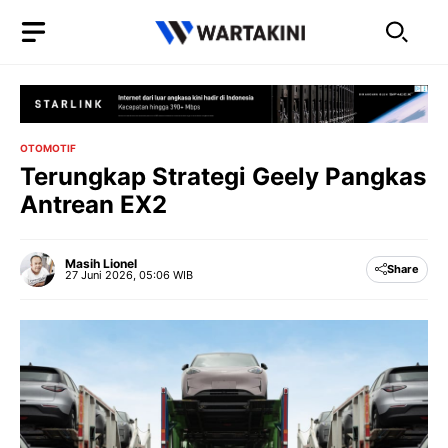
Langsung
ke
isi
OTOMOTIF
Terungkap Strategi Geely Pangkas
Antrean EX2
Masih Lionel
Share
27 Juni 2026, 05:06 WIB