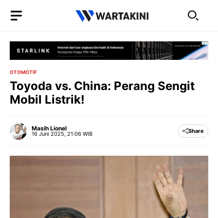
Langsung
ke
isi
OTOMOTIF
Toyoda vs. China: Perang Sengit
Mobil Listrik!
Masih Lionel
Share
16 Juni 2025, 21:06 WIB