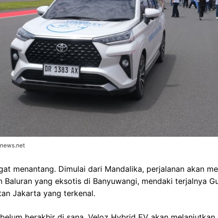
onews.net
ngat menantang. Dimulai dari Mandalika, perjalanan akan m
n Baluran yang eksotis di Banyuwangi, mendaki terjalnya 
n Jakarta yang terkenal.
elum berakhir di sana. Veloz Hybrid EV akan melanjutkan 