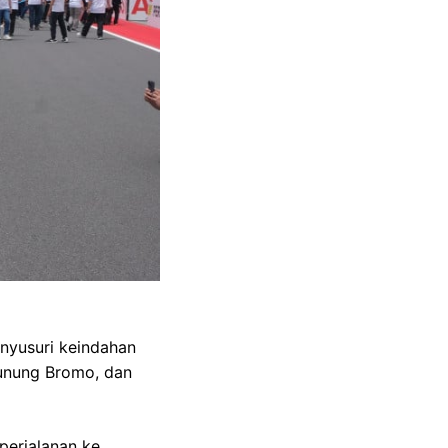
enyusuri keindahan
Gunung Bromo, dan
perjalanan ke