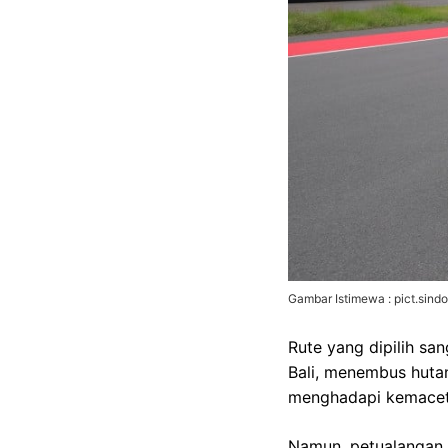
Gambar Istimewa : pict.sind
Rute yang dipilih sa
Bali, menembus huta
menghadapi kemaceta
Namun, petualangan b