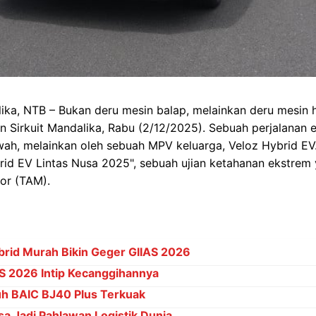
ika, NTB – Bukan deru mesin balap, melainkan deru mesin 
Sirkuit Mandalika, Rabu (2/12/2025). Sebuah perjalanan e
ah, melainkan oleh sebuah MPV keluarga, Veloz Hybrid EV.
rid EV Lintas Nusa 2025", sebuah ujian ketahanan ekstrem
or (TAM).
brid Murah Bikin Geger GIIAS 2026
S 2026 Intip Kecanggihannya
h BAIC BJ40 Plus Terkuak
sa Jadi Pahlawan Logistik Dunia