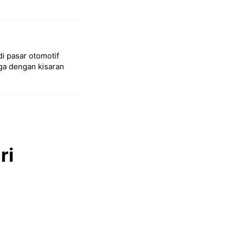
di pasar otomotif
a dengan kisaran
ri