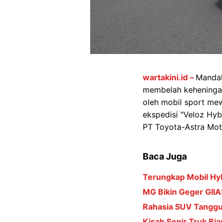
wartakini.id –
Mandal
membelah keheningan 
oleh mobil sport mew
ekspedisi "Veloz Hyb
PT Toyota-Astra Mot
Baca Juga
Terungkap Mobil Hy
MG Bikin Geger GIIA
Rahasia SUV Tanggu
Kisah Sopir Truk Bia