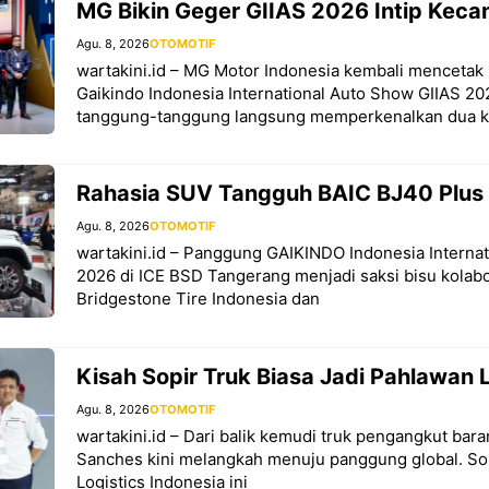
MG Bikin Geger GIIAS 2026 Intip Kec
Agu. 8, 2026
OTOMOTIF
wartakini.id – MG Motor Indonesia kembali mencetak 
Gaikindo Indonesia International Auto Show GIIAS 20
tanggung-tanggung langsung memperkenalkan dua k
Rahasia SUV Tangguh BAIC BJ40 Plus
Agu. 8, 2026
OTOMOTIF
wartakini.id – Panggung GAIKINDO Indonesia Interna
2026 di ICE BSD Tangerang menjadi saksi bisu kolabo
Bridgestone Tire Indonesia dan
Kisah Sopir Truk Biasa Jadi Pahlawan L
Agu. 8, 2026
OTOMOTIF
wartakini.id – Dari balik kemudi truk pengangkut bar
Sanches kini melangkah menuju panggung global. Sop
Logistics Indonesia ini