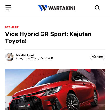
Langsung
ke
isi
OTOMOTIF
Vios Hybrid GR Sport: Kejutan
Toyota!
Masih Lionel
Share
25 Agustus 2025, 05:06 WIB