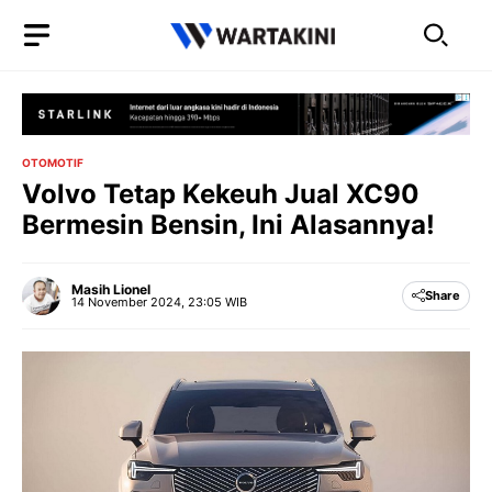
Langsung
ke
isi
OTOMOTIF
Volvo Tetap Kekeuh Jual XC90
Bermesin Bensin, Ini Alasannya!
Masih Lionel
Share
14 November 2024, 23:05 WIB