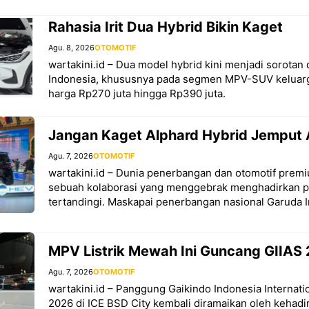
Rahasia Irit Dua Hybrid Bikin Kaget
Agu. 8, 2026
OTOMOTIF
wartakini.id – Dua model hybrid kini menjadi sorotan 
Indonesia, khususnya pada segmen MPV-SUV keluarg
harga Rp270 juta hingga Rp390 juta.
Jangan Kaget Alphard Hybrid Jemput 
Agu. 7, 2026
OTOMOTIF
wartakini.id – Dunia penerbangan dan otomotif premi
sebuah kolaborasi yang menggebrak menghadirkan 
tertandingi. Maskapai penerbangan nasional Garuda 
MPV Listrik Mewah Ini Guncang GIIAS
Agu. 7, 2026
OTOMOTIF
wartakini.id – Panggung Gaikindo Indonesia Internat
2026 di ICE BSD City kembali diramaikan oleh kehadi