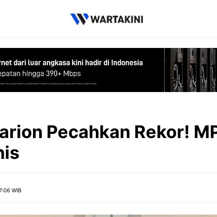
arion Pecahkan Rekor! MP
nis
7:06 WIB