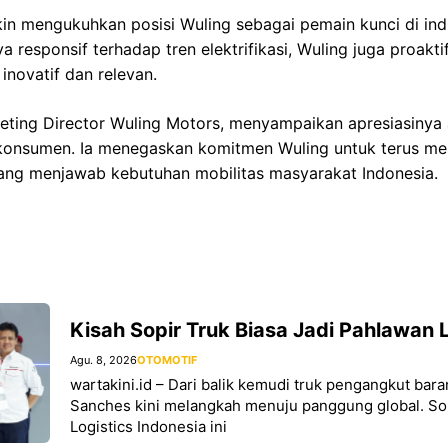
in mengukuhkan posisi Wuling sebagai pemain kunci di ind
ya responsif terhadap tren elektrifikasi, Wuling juga proa
inovatif dan relevan.
keting Director Wuling Motors, menyampaikan apresiasinya
 konsumen. Ia menegaskan komitmen Wuling untuk terus m
yang menjawab kebutuhan mobilitas masyarakat Indonesia.
Kisah Sopir Truk Biasa Jadi Pahlawan L
Agu. 8, 2026
OTOMOTIF
wartakini.id – Dari balik kemudi truk pengangkut bar
Sanches kini melangkah menuju panggung global. Sop
Logistics Indonesia ini