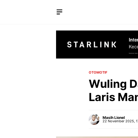
Langsung
ke
isi
OTOMOTIF
Wuling D
Laris Ma
Masih Lionel
22 November 2025, 1