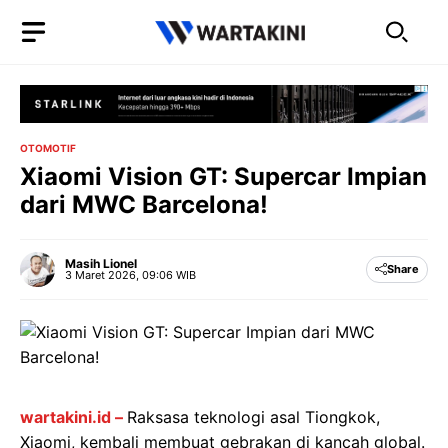
Langsung
ke
isi
OTOMOTIF
Xiaomi Vision GT: Supercar Impian
dari MWC Barcelona!
Masih Lionel
Share
3 Maret 2026, 09:06 WIB
wartakini.id –
Raksasa teknologi asal Tiongkok,
Xiaomi, kembali membuat gebrakan di kancah global.