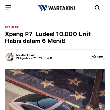
Langsung
ke
isi
OTOMOTIF
Xpeng P7: Ludes! 10.000 Unit
Habis dalam 6 Menit!
Masih Lionel
Share
19 Agustus 2025, 21:06 WIB