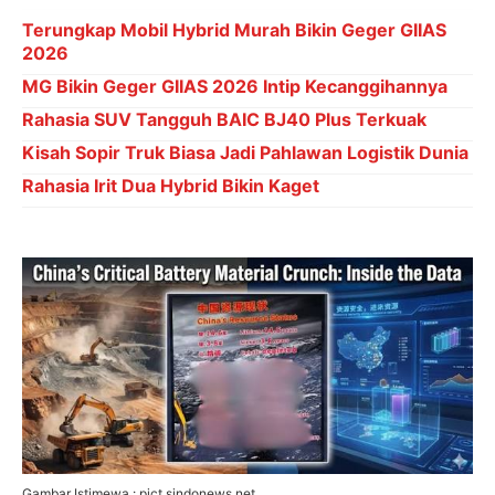
Terungkap Mobil Hybrid Murah Bikin Geger GIIAS
2026
MG Bikin Geger GIIAS 2026 Intip Kecanggihannya
Rahasia SUV Tangguh BAIC BJ40 Plus Terkuak
Kisah Sopir Truk Biasa Jadi Pahlawan Logistik Dunia
Rahasia Irit Dua Hybrid Bikin Kaget
Gambar Istimewa : pict.sindonews.net