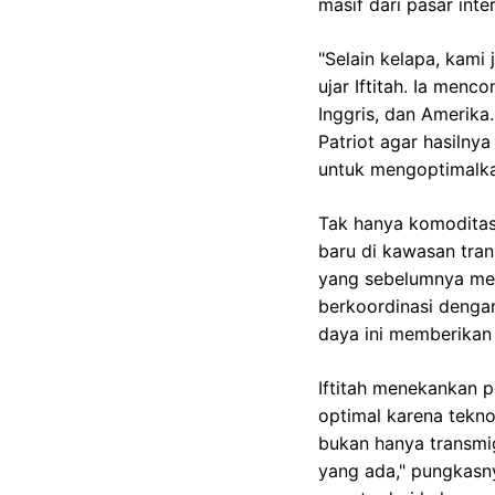
masif dari pasar int
"Selain kelapa, kami
ujar Iftitah. Ia menc
Inggris, dan Amerik
Patriot agar hasiln
untuk mengoptimalka
Tak hanya komoditas
baru di kawasan trans
yang sebelumnya meru
berkoordinasi dengan
daya ini memberikan 
Iftitah menekankan pe
optimal karena tekno
bukan hanya transmi
yang ada," pungkasn