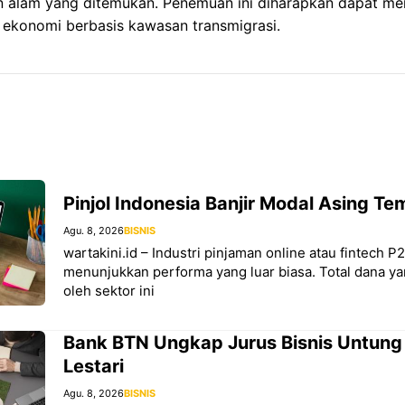
n alam yang ditemukan. Penemuan ini diharapkan dapat m
konomi berbasis kawasan transmigrasi.
Pinjol Indonesia Banjir Modal Asing T
Agu. 8, 2026
BISNIS
wartakini.id – Industri pinjaman online atau fintech P2
menunjukkan performa yang luar biasa. Total dana ya
oleh sektor ini
Bank BTN Ungkap Jurus Bisnis Untung
Lestari
Agu. 8, 2026
BISNIS