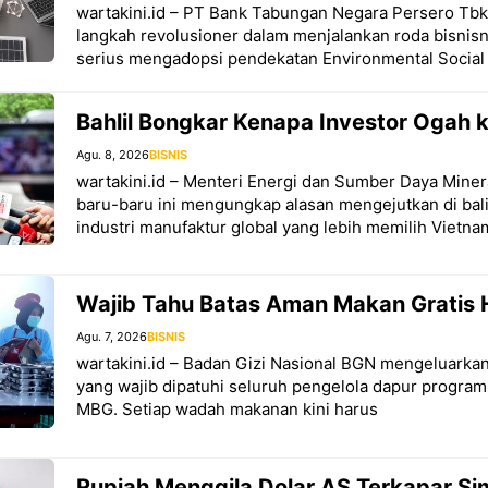
wartakini.id – PT Bank Tabungan Negara Persero Tb
langkah revolusioner dalam menjalankan roda bisnis
serius mengadopsi pendekatan Environmental Social
Bahlil Bongkar Kenapa Investor Ogah k
Agu. 8, 2026
BISNIS
wartakini.id – Menteri Energi dan Sumber Daya Minera
baru-baru ini mengungkap alasan mengejutkan di ba
industri manufaktur global yang lebih memilih Vietna
Wajib Tahu Batas Aman Makan Gratis 
Agu. 7, 2026
BISNIS
wartakini.id – Badan Gizi Nasional BGN mengeluarkan
yang wajib dipatuhi seluruh pengelola dapur program
MBG. Setiap wadah makanan kini harus
Rupiah Menggila Dolar AS Terkapar S