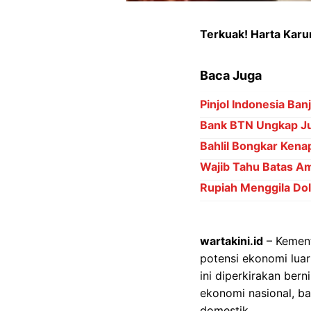
Terkuak! Harta Karun
Baca Juga
Pinjol Indonesia Ba
Bank BTN Ungkap Ju
Bahlil Bongkar Kena
Wajib Tahu Batas Am
Rupiah Menggila Dol
wartakini.id
– Kement
potensi ekonomi luar
ini diperkirakan ber
ekonomi nasional, b
domestik.