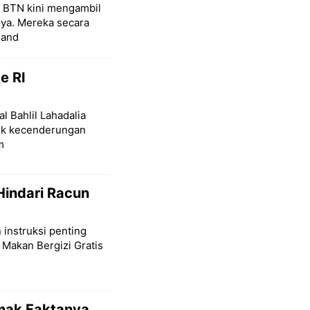
k BTN kini mengambil
nya. Mereka secara
 and
e RI
l Bahlil Lahadalia
lik kecenderungan
m
Hindari Racun
 instruksi penting
 Makan Bergizi Gratis
imak Faktanya