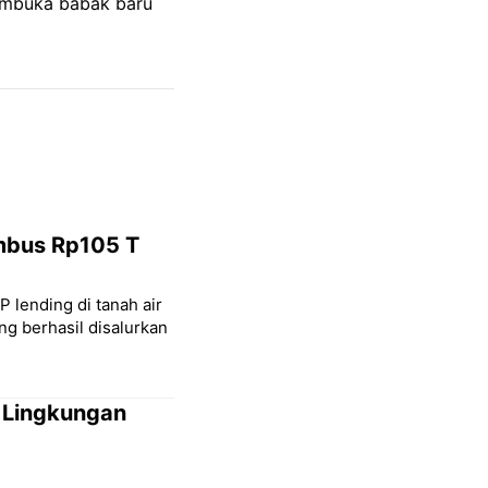
embuka babak baru
embus Rp105 T
P lending di tanah air
ng berhasil disalurkan
 Lingkungan