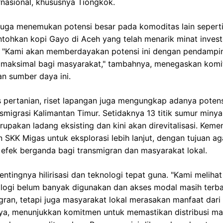
ernasional, khususnya Tiongkok.
 juga menemukan potensi besar pada komoditas lain seperti
ontohkan kopi Gayo di Aceh yang telah menarik minat investo
a. "Kami akan memberdayakan potensi ini dengan pendampi
ya maksimal bagi masyarakat," tambahnya, menegaskan kom
n sumber daya ini.
 pertanian, riset lapangan juga mengungkap adanya poten
migrasi Kalimantan Timur. Setidaknya 13 titik sumur minyak 
pakan ladang eksisting dan kini akan direvitalisasi. Keme
 SKK Migas untuk eksplorasi lebih lanjut, dengan tujuan ag
efek berganda bagi transmigran dan masyarakat lokal.
ntingnya hilirisasi dan teknologi tepat guna. "Kami melihat 
logi belum banyak digunakan dan akses modal masih terbat
gran, tetapi juga masyarakat lokal merasakan manfaat dar
ya, menunjukkan komitmen untuk memastikan distribusi ma