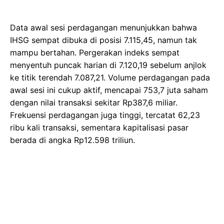
awal sesi ini cukup aktif, mencapai 753,7 juta saham
dengan nilai transaksi sekitar Rp387,6 miliar.
Frekuensi perdagangan juga tinggi, tercatat 62,23
ribu kali transaksi, sementara kapitalisasi pasar
berada di angka Rp12.598 triliun.
Gambar Istimewa : img.okezone.com
Kondisi pasar secara keseluruhan didominasi oleh
sentimen negatif. Mayoritas saham mengalami
tekanan jual, dengan 296 emiten tercatat melemah.
Hanya 175 saham yang berhasil menguat, sementara
487 saham lainnya memilih stagnan, menunjukkan
kehati-hatian investor.
Analisis sektoral menunjukkan bahwa tidak ada satu