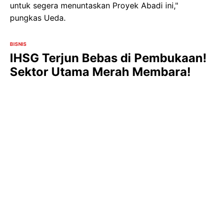
untuk segera menuntaskan Proyek Abadi ini,"
pungkas Ueda.
BISNIS
IHSG Terjun Bebas di Pembukaan!
Sektor Utama Merah Membara!
wartakini.id
– Indeks Harga Saham Gabungan (IHSG)
mengawali pekan perdagangan Senin, 16 Maret 2026,
dengan performa yang kurang menggembirakan.
Sejak bel pembukaan pukul 09.00 WIB, IHSG
langsung terperosok ke level 7.097,18. Angka ini
mencerminkan penurunan signifikan sebesar 40,03
poin atau setara 0,56% dari posisi penutupan