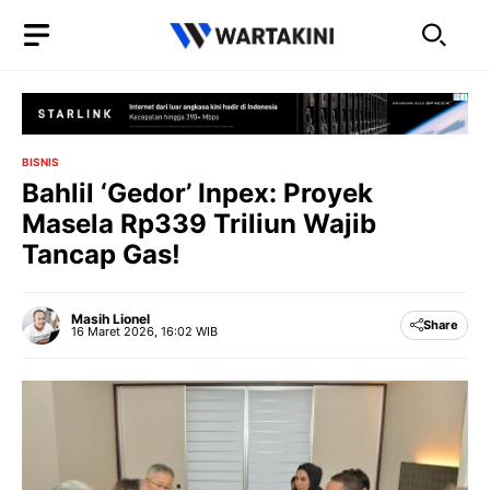
Langsung
ke
isi
BISNIS
Bahlil ‘Gedor’ Inpex: Proyek
Masela Rp339 Triliun Wajib
Tancap Gas!
Masih Lionel
Share
16 Maret 2026, 16:02 WIB