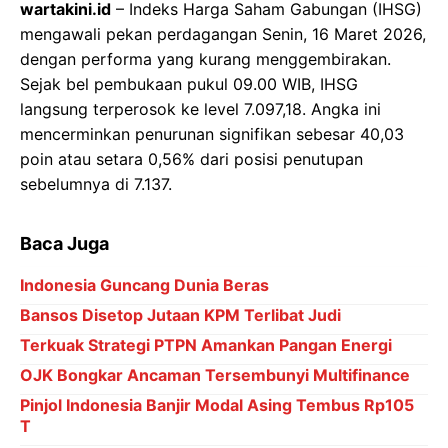
sebelumnya di 7.137.
Baca Juga
Indonesia Guncang Dunia Beras
Bansos Disetop Jutaan KPM Terlibat Judi
Terkuak Strategi PTPN Amankan Pangan Energi
OJK Bongkar Ancaman Tersembunyi Multifinance
Pinjol Indonesia Banjir Modal Asing Tembus Rp105
T
Data awal sesi perdagangan menunjukkan bahwa
IHSG sempat dibuka di posisi 7.115,45, namun tak
mampu bertahan. Pergerakan indeks sempat
menyentuh puncak harian di 7.120,19 sebelum anjlok
ke titik terendah 7.087,21. Volume perdagangan pada