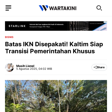
Langsung
ke
isi
BISNIS
Batas IKN Disepakati! Kaltim Siap
Transisi Pemerintahan Khusus
Masih Lionel
Share
5 Agustus 2025, 04:02 WIB