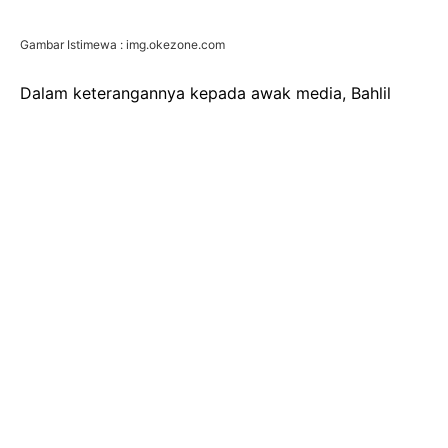
Gambar Istimewa : img.okezone.com
Dalam keterangannya kepada awak media, Bahlil
menjelaskan bahwa kondisi stok BBM dan LPG di
seluruh Indonesia saat ini jauh di atas ambang batas
aman yang ditetapkan sebagai standar minimum
nasional. Ini berarti masyarakat tidak perlu khawatir
akan potensi kelangkaan atau gangguan pasokan
selama periode libur panjang akhir tahun yang identik
dengan peningkatan mobilitas dan konsumsi.
Secara lebih rinci, Bahlil memaparkan data ketahanan
stok BBM per jenisnya. Untuk BBM jenis bensin
dengan Research Octane Number (RON) 90 atau
yang kerap disebut bensin subsidi, ketahanannya
mencapai 18 hari. Sementara itu, bensin RON 92
memiliki stok yang cukup untuk 22 hari, dan RON 95