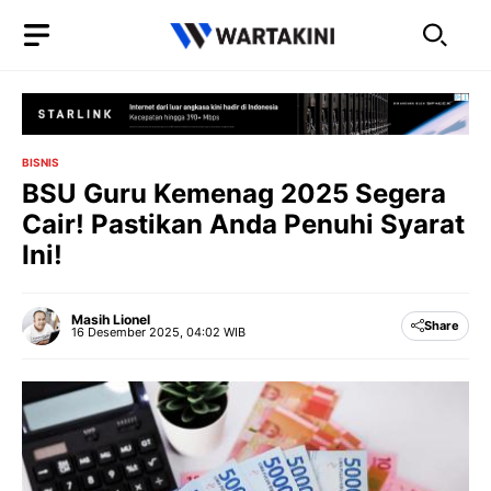
Langsung
ke
isi
BISNIS
BSU Guru Kemenag 2025 Segera
Cair! Pastikan Anda Penuhi Syarat
Ini!
Masih Lionel
Share
16 Desember 2025, 04:02 WIB