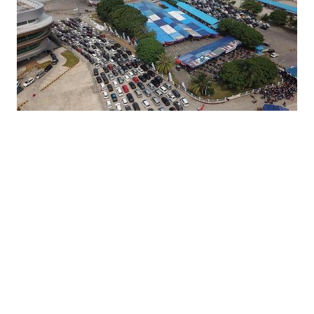
Gambar Istimewa : img.okezone.com
Meskipun demikian, Heru menegaskan bahwa sesuai
dengan regulasi yang berlaku, validasi manifest dan
pengawasan di lapangan tetap menjadi tanggung
jawab regulator, yakni Kantor Kesyahbandaran dan
Otoritas Pelabuhan (KSOP) serta Balai Pengelola
Transportasi Darat (BPTD). ASDP, kata Heru, akan
mendukung penuh pengawasan tersebut dan
berkomitmen meningkatkan akurasi serta
transparansi data.