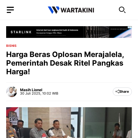
Langsung
ke
isi
BISNIS
Harga Beras Oplosan Merajalela,
Pemerintah Desak Ritel Pangkas
Harga!
Masih Lionel
Share
30 Juli 2025, 10:02 WIB