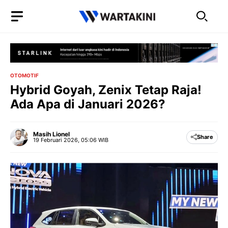
Langsung
ke
isi
OTOMOTIF
Hybrid Goyah, Zenix Tetap Raja!
Ada Apa di Januari 2026?
Masih Lionel
Share
19 Februari 2026, 05:06 WIB