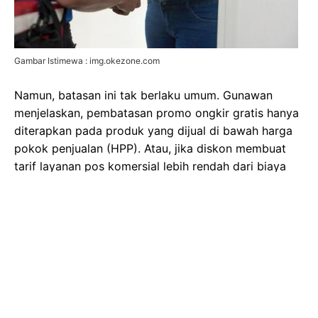
Gambar Istimewa : img.okezone.com
Namun, batasan ini tak berlaku umum. Gunawan
menjelaskan, pembatasan promo ongkir gratis hanya
diterapkan pada produk yang dijual di bawah harga
pokok penjualan (HPP). Atau, jika diskon membuat
tarif layanan pos komersial lebih rendah dari biaya
pokok layanan.
Lebih lanjut, Pasal 41 peraturan menteri tersebut
merinci perhitungan tarif layanan pos komersial
(ongkir). Metode perhitungannya didasarkan pada
biaya, termasuk biaya produksi atau operasional
ditambah margin keuntungan. Biaya produksi
mencakup berbagai komponen, mulai dari gaji