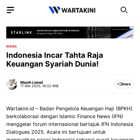
Langsung
ke
isi
BISNIS
Indonesia Incar Tahta Raja
Keuangan Syariah Dunia!
Masih Lionel
Share
17 Mei 2025, 16:02 WIB
Wartakini.id – Badan Pengelola Keuangan Haji (BPKH)
berkolaborasi dengan Islamic Finance News (IFN)
menggelar forum internasional bertajuk IFN Indonesia
Dialogues 2025. Acara ini bertujuan untuk
menguatkan posisi Indonesia sebagai pusat keuangan