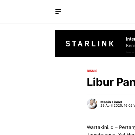
Langsung
ke
isi
BISNIS
Libur Pa
Masih Lionel
29 April 2025, 16:02 
Wartakini.id – Perta
Jawabannya: Ya! Hari