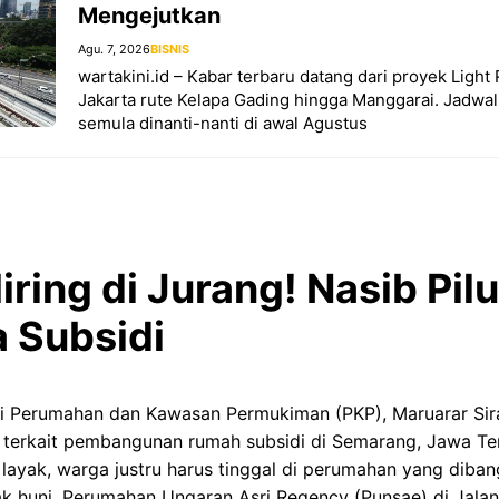
Mengejutkan
Agu. 7, 2026
BISNIS
wartakini.id – Kabar terbaru datang dari proyek Light 
Jakarta rute Kelapa Gading hingga Manggarai. Jadwa
semula dinanti-nanti di awal Agustus
ring di Jurang! Nasib Pil
 Subsidi
eri Perumahan dan Kawasan Permukiman (PKP), Maruarar Si
terkait pembangunan rumah subsidi di Semarang, Jawa T
ayak, warga justru harus tinggal di perumahan yang diban
ak huni. Perumahan Ungaran Asri Regency (Punsae) di Jal