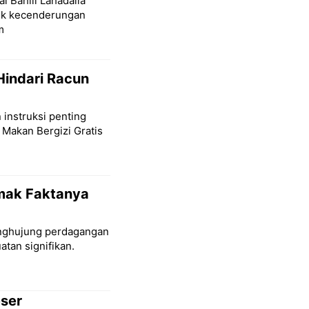
l Bahlil Lahadalia
lik kecenderungan
m
Hindari Racun
 instruksi penting
 Makan Bergizi Gratis
imak Faktanya
penghujung perdagangan
tan signifikan.
eser