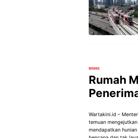
BISNIS
Rumah Mi
Penerima
Wartakini.id – Ment
temuan mengejutkan 
mendapatkan hunian l
bencana dan tak lay