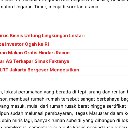
matan Ungaran Timur, menjadi sorotan utama.
rus Bisnis Untung Lingkungan Lestari
pa Investor Ogah ke RI
an Makan Gratis Hindari Racun
ar AS Terkapar Simak Faktanya
 LRT Jakarta Bergeser Mengejutkan
, lokasi perumahan yang berada di tepi jurang dan rentan
ngsor, membuat rumah-rumah tersebut sangat berbahaya bag
ng masuk, mulai dari rumah rusak berat hingga sertifikat
ipun sudah melunasi pembayaran," tegas Maruarar dalam k
ebih miris lagi, banyak rumah subsidi yang dibangun di loka
h pemiliknya, sementara ada pula kasus pemindahan lokasi