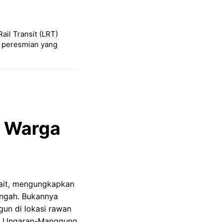
Rail Transit (LRT)
l peresmian yang
u Warga
rait, mengungkapkan
engah. Bukannya
gun di lokasi rawan
an Ungaran-Manggung,