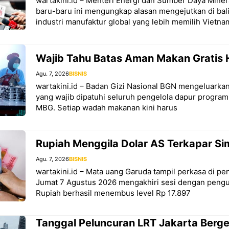
wartakini.id – Menteri Energi dan Sumber Daya Minera
baru-baru ini mengungkap alasan mengejutkan di ba
industri manufaktur global yang lebih memilih Vietna
Wajib Tahu Batas Aman Makan Gratis 
Agu. 7, 2026
BISNIS
wartakini.id – Badan Gizi Nasional BGN mengeluarkan
yang wajib dipatuhi seluruh pengelola dapur program
MBG. Setiap wadah makanan kini harus
Rupiah Menggila Dolar AS Terkapar S
Agu. 7, 2026
BISNIS
wartakini.id – Mata uang Garuda tampil perkasa di 
Jumat 7 Agustus 2026 mengakhiri sesi dengan pengua
Rupiah berhasil menembus level Rp 17.897
Tanggal Peluncuran LRT Jakarta Berg