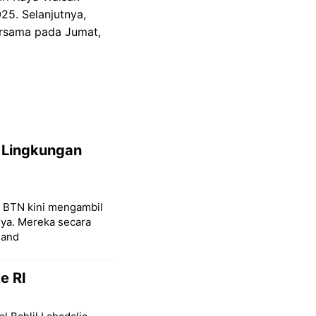
25. Selanjutnya,
ersama pada Jumat,
 Lingkungan
k BTN kini mengambil
nya. Mereka secara
 and
e RI