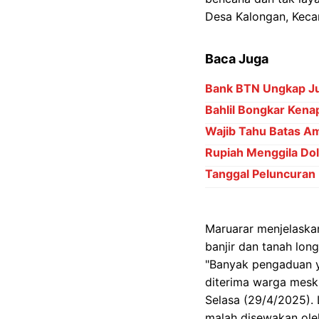
Desa Kalongan, Keca
Baca Juga
Bank BTN Ungkap Ju
Bahlil Bongkar Kena
Wajib Tahu Batas Am
Rupiah Menggila Dol
Tanggal Peluncuran
Maruarar menjelaskan
banjir dan tanah lo
"Banyak pengaduan ya
diterima warga mesk
Selasa (29/4/2025). L
malah disewakan ole