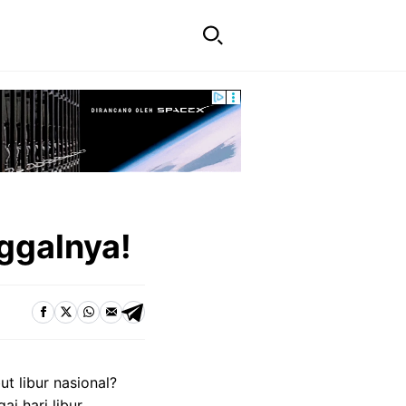
ggalnya!
t libur nasional?
i hari libur