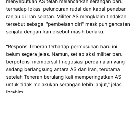
menyebutkan AS telah melancarkan serangan baru
terhadap lokasi peluncuran rudal dan kapal penebar
ranjau di Iran selatan. Militer AS mengklaim tindakan
tersebut sebagai "pembelaan diri" meskipun gencatan
senjata dengan Iran disebut masih berlaku.
"Respons Teheran terhadap permusuhan baru ini
belum segera jelas. Namun, setiap aksi militer baru
berpotensi mempersulit negosiasi perdamaian yang
sedang berlangsung antara AS dan Iran, terutama
setelah Teheran berulang kali memperingatkan AS
untuk tidak melakukan serangan lebih lanjut," jelas
Ibrahim.
Aksi militer ini secara signifikan menutupi kabar baik
sebelumnya yang menyatakan bahwa AS dan Iran
telah mencapai kesepakatan kerangka kerja untuk
mengakhiri perang dan membuka kembali Selat