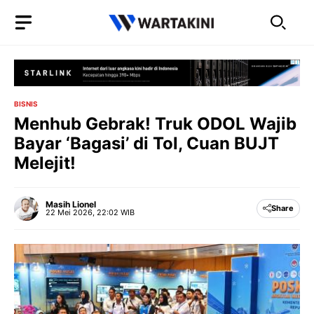
Langsung
ke
isi
BISNIS
Menhub Gebrak! Truk ODOL Wajib
Bayar ‘Bagasi’ di Tol, Cuan BUJT
Melejit!
Masih Lionel
Share
22 Mei 2026, 22:02 WIB