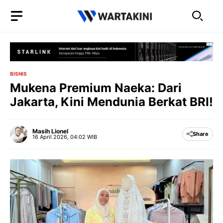
Langsung
ke
isi
BISNIS
Mukena Premium Naeka: Dari
Jakarta, Kini Mendunia Berkat BRI!
Masih Lionel
Share
16 April 2026, 04:02 WIB