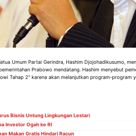
l Ketua Umum Partai Gerindra, Hashim Djojohadikusumo, m
t pemerintahan Prabowo mendatang. Hashim menyebut pem
kowi Tahap 2" karena akan melanjutkan program-program ya
rus Bisnis Untung Lingkungan Lestari
pa Investor Ogah ke RI
an Makan Gratis Hindari Racun