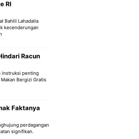
e RI
l Bahlil Lahadalia
lik kecenderungan
m
Hindari Racun
 instruksi penting
 Makan Bergizi Gratis
imak Faktanya
penghujung perdagangan
tan signifikan.