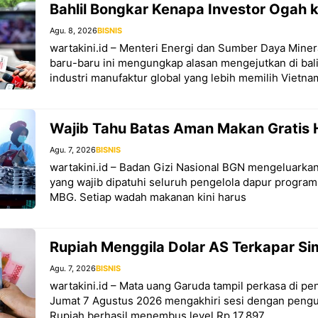
Bahlil Bongkar Kenapa Investor Ogah k
Agu. 8, 2026
BISNIS
wartakini.id – Menteri Energi dan Sumber Daya Minera
baru-baru ini mengungkap alasan mengejutkan di ba
industri manufaktur global yang lebih memilih Vietna
Wajib Tahu Batas Aman Makan Gratis 
Agu. 7, 2026
BISNIS
wartakini.id – Badan Gizi Nasional BGN mengeluarkan
yang wajib dipatuhi seluruh pengelola dapur program
MBG. Setiap wadah makanan kini harus
Rupiah Menggila Dolar AS Terkapar S
Agu. 7, 2026
BISNIS
wartakini.id – Mata uang Garuda tampil perkasa di 
Jumat 7 Agustus 2026 mengakhiri sesi dengan pengua
Rupiah berhasil menembus level Rp 17.897