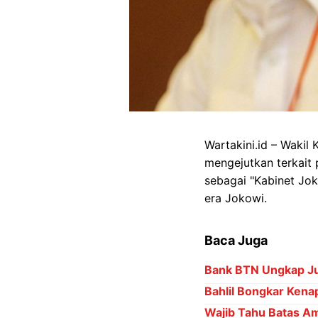
Wartakini.id – Waki
mengejutkan terkai
sebagai "Kabinet Jo
era Jokowi.
Baca Juga
Bank BTN Ungkap Ju
Bahlil Bongkar Kena
Wajib Tahu Batas Am