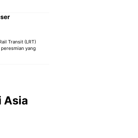
eser
Rail Transit (LRT)
l peresmian yang
 Asia