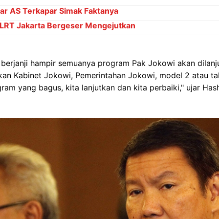
ar AS Terkapar Simak Faktanya
 LRT Jakarta Bergeser Mengejutkan
erjanji hampir semuanya program Pak Jokowi akan dilanjut
kan Kabinet Jokowi, Pemerintahan Jokowi, model 2 atau ta
am yang bagus, kita lanjutkan dan kita perbaiki," ujar Has