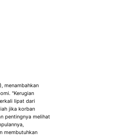
PT), menambahkan
mi. "Kerugian
kali lipat dari
iah jika korban
an pentingnya melihat
mpulannya,
dan membutuhkan