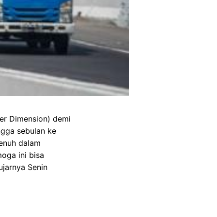
er Dimension) demi
ngga sebulan ke
penuh dalam
oga ini bisa
ujarnya Senin