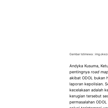
Gambar Istimewa : img.oke
Andyka Kusuma, Ketu
pentingnya
road ma
akibat ODOL bukan ha
laporan kepolisian. 
kecelakaan adalah ke
kerugian tersebut sec
permasalahan ODOL t
solusi terintegrasi y