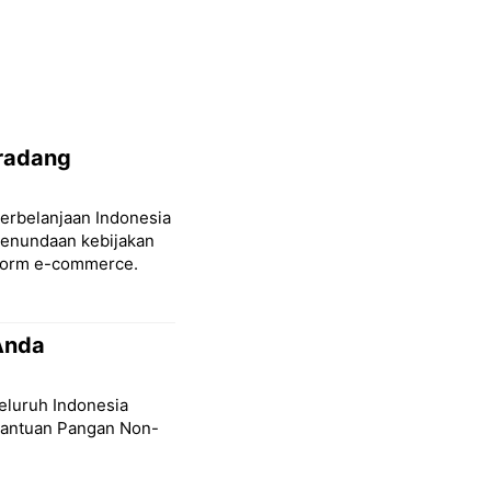
eradang
Perbelanjaan Indonesia
enundaan kebijakan
tform e-commerce.
Anda
seluruh Indonesia
Bantuan Pangan Non-