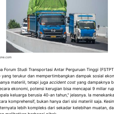
zone.com
a Forum Studi Transportasi Antar Perguruan Tinggi (FST
p
yang terukur dan mempertimbangkan dampak sosial ekono
nya materiil, tetapi juga
accident cost
yang dampaknya ber
Secara ekonomi, potensi kerugian bisa mencapai 9 miliar rup
pala keluarga berusia 40-an tahun," jelasnya. Ia menekank
ara komprehensif, bukan hanya dari sisi materiil saja. Kesi
ernyata lebih kompleks dari sekadar kelebihan muatan, 
ang melibatkan berbagai pihak.