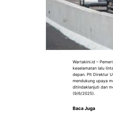
Wartakini.id – Peme
keselamatan lalu lin
depan. Plt Direktur
mendukung upaya men
ditindaklanjuti dan 
(9/6/2025).
Baca Juga