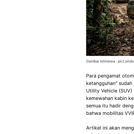
Gambar Istimewa : pict.sind
Para pengamat otomo
ketangguhan" sudah t
Utility Vehicle (SU
kemewahan kabin kel
semua itu hadir deng
bahwa mobilitas VVIP
Artikel ini akan men