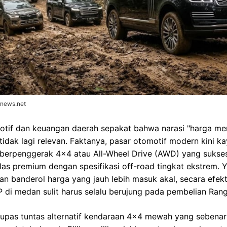
onews.net
tif dan keuangan daerah sepakat bahwa narasi "harga m
idak lagi relevan. Faktanya, pasar otomotif modern kini ka
V) berpenggerak 4×4 atau All-Wheel Drive (AWD) yang suk
as premium dengan spesifikasi off-road tingkat ekstrem. 
an banderol harga yang jauh lebih masuk akal, secara efek
 di medan sulit harus selalu berujung pada pembelian Rang
gupas tuntas alternatif kendaraan 4×4 mewah yang sebenar