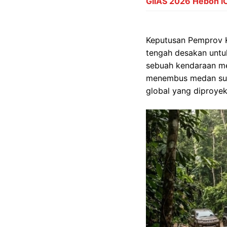
GIIAS 2026 Heboh i
Keputusan Pemprov Ka
tengah desakan untuk
sebuah kendaraan m
menembus medan suli
global yang diproye