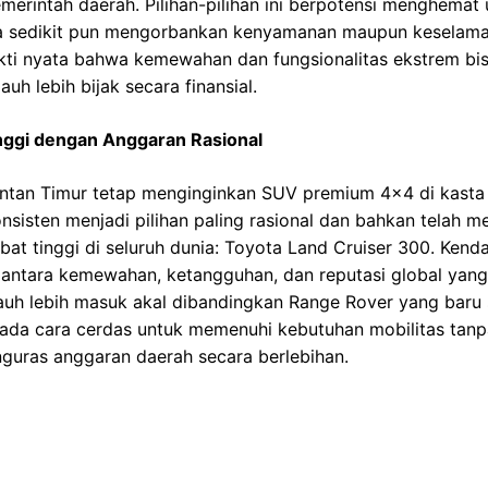
emerintah daerah. Pilihan-pilihan ini berpotensi menghemat
npa sedikit pun mengorbankan kenyamanan maupun keselama
ukti nyata bahwa kemewahan dan fungsionalitas ekstrem bi
auh lebih bijak secara finansial.
nggi dengan Anggaran Rasional
ntan Timur tetap menginginkan SUV premium 4×4 di kasta t
sisten menjadi pilihan paling rasional dan bahkan telah m
abat tinggi di seluruh dunia: Toyota Land Cruiser 300. Ken
antara kemewahan, ketangguhan, dan reputasi global yang 
uh lebih masuk akal dibandingkan Range Rover yang baru saj
da cara cerdas untuk memenuhi kebutuhan mobilitas tanpa
guras anggaran daerah secara berlebihan.