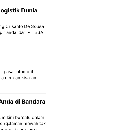
ogistik Dunia
ang Crisanto De Sousa
ir andal dari PT BSA
di pasar otomotif
a dengan kisaran
Anda di Bandara
um kini bersatu dalam
pengalaman mewah tak
Indonesia bersama