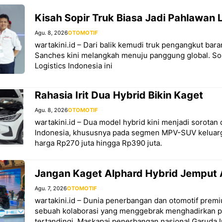
Kisah Sopir Truk Biasa Jadi Pahlawan L
Agu. 8, 2026
OTOMOTIF
wartakini.id – Dari balik kemudi truk pengangkut bar
Sanches kini melangkah menuju panggung global. Sop
Logistics Indonesia ini
Rahasia Irit Dua Hybrid Bikin Kaget
Agu. 8, 2026
OTOMOTIF
wartakini.id – Dua model hybrid kini menjadi sorotan 
Indonesia, khususnya pada segmen MPV-SUV keluarg
harga Rp270 juta hingga Rp390 juta.
Jangan Kaget Alphard Hybrid Jemput 
Agu. 7, 2026
OTOMOTIF
wartakini.id – Dunia penerbangan dan otomotif premi
sebuah kolaborasi yang menggebrak menghadirkan 
tertandingi. Maskapai penerbangan nasional Garuda 