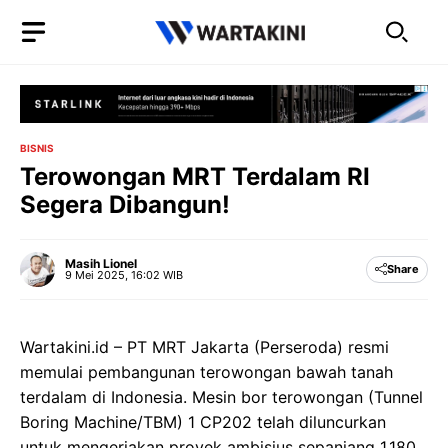
Langsung
ke
isi
BISNIS
Terowongan MRT Terdalam RI
Segera Dibangun!
Masih Lionel
Share
9 Mei 2025, 16:02 WIB
Wartakini.id – PT MRT Jakarta (Perseroda) resmi
memulai pembangunan terowongan bawah tanah
terdalam di Indonesia. Mesin bor terowongan (Tunnel
Boring Machine/TBM) 1 CP202 telah diluncurkan
untuk mengerjakan proyek ambisius sepanjang 1.180