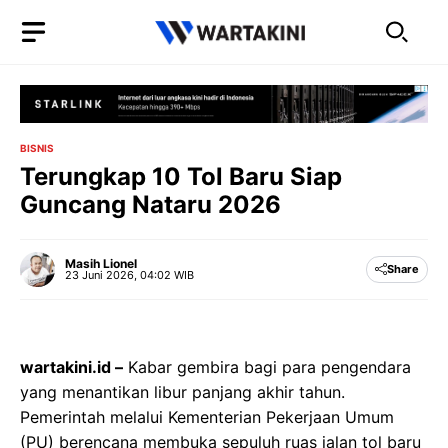
Langsung
ke
isi
BISNIS
Terungkap 10 Tol Baru Siap
Guncang Nataru 2026
Masih Lionel
Share
23 Juni 2026, 04:02 WIB
wartakini.id –
Kabar gembira bagi para pengendara
yang menantikan libur panjang akhir tahun.
Pemerintah melalui Kementerian Pekerjaan Umum
(PU) berencana membuka sepuluh ruas jalan tol baru