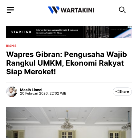
Langsung
ke
isi
BISNIS
Wapres Gibran: Pengusaha Wajib
Rangkul UMKM, Ekonomi Rakyat
Siap Meroket!
Masih Lionel
Share
20 Februari 2026, 22:02 WIB