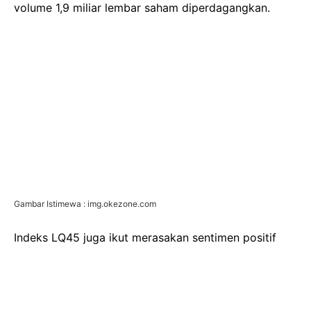
volume 1,9 miliar lembar saham diperdagangkan.
Gambar Istimewa : img.okezone.com
Indeks LQ45 juga ikut merasakan sentimen positif
dengan kenaikan 0,44 persen ke level 788,66. Indeks
JII menguat 0,68 persen ke 560,41, indeks MNC36
naik 0,62 persen ke 324,99, dan IDX30 menguat 0,49
persen ke 414,37.