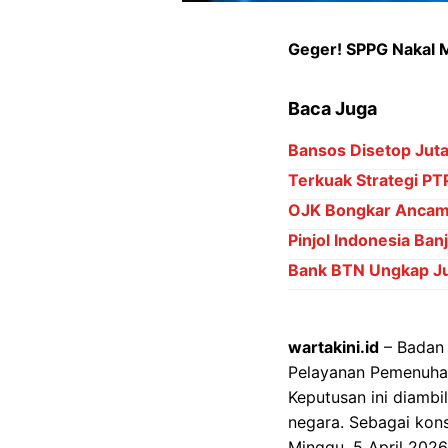
Geger! SPPG Nakal M
Baca Juga
Bansos Disetop Juta
Terkuak Strategi P
OJK Bongkar Ancama
Pinjol Indonesia Ba
Bank BTN Ungkap Ju
wartakini.id
– Badan 
Pelayanan Pemenuhan
Keputusan ini diamb
negara. Sebagai kons
Minggu, 5 April 2026