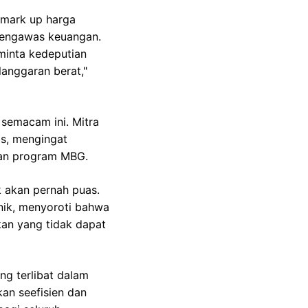
 mark up harga
 pengawas keuangan.
minta kedeputian
anggaran berat,"
semacam ini. Mitra
as, mengingat
ran program MBG.
k akan pernah puas.
anik, menyoroti bahwa
kan yang tidak dapat
ng terlibat dalam
n seefisien dan