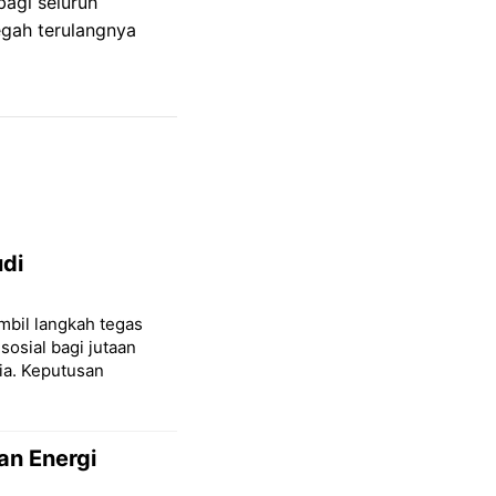
bagi seluruh
egah terulangnya
udi
mbil langkah tegas
sial bagi jutaan
ia. Keputusan
an Energi