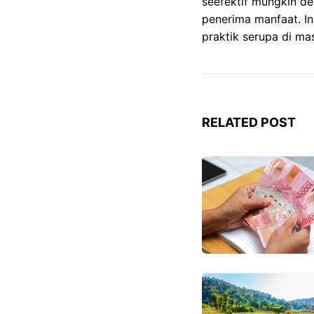
seefektif mungkin de
penerima manfaat. I
praktik serupa di m
RELATED POST