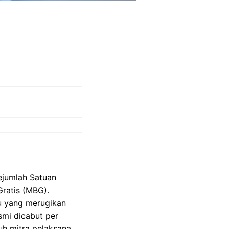
ejumlah Satuan
ratis (MBG).
u yang merugikan
smi dicabut per
ruh mitra pelaksana