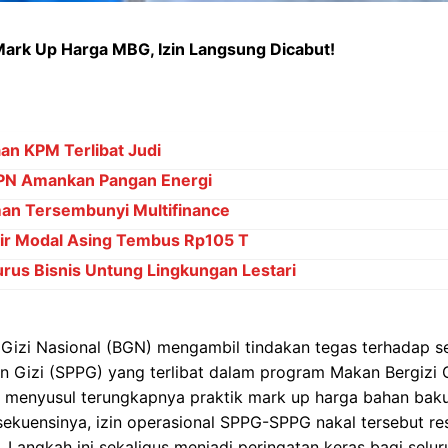
ark Up Harga MBG, Izin Langsung Dicabut!
an KPM Terlibat Judi
TPN Amankan Pangan Energi
n Tersembunyi Multifinance
njir Modal Asing Tembus Rp105 T
rus Bisnis Untung Lingkungan Lestari
Gizi Nasional (BGN) mengambil tindakan tegas terhadap s
 Gizi (SPPG) yang terlibat dalam program Makan Bergizi G
il menyusul terungkapnya praktik mark up harga bahan bak
ekuensinya, izin operasional SPPG-SPPG nakal tersebut re
. Langkah ini sekaligus menjadi peringatan keras bagi selu