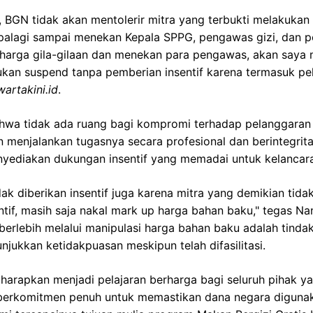
BGN tidak akan mentolerir mitra yang terbukti melakukan
 apalagi sampai menekan Kepala SPPG, pengawas gizi, dan
 harga gila-gilaan dan menekan para pengawas, akan saya 
kan suspend tanpa pemberian insentif karena termasuk pel
wartakini.id
.
a tidak ada ruang bagi kompromi terhadap pelanggaran 
 menjalankan tugasnya secara profesional dan berintegrit
nyediakan dukungan insentif yang memadai untuk kelanca
dak diberikan insentif juga karena mitra yang demikian tida
ntif, masih saja nakal mark up harga bahan baku," tegas N
erlebih melalui manipulasi harga bahan baku adalah tinda
jukkan ketidakpuasan meskipun telah difasilitasi.
diharapkan menjadi pelajaran berharga bagi seluruh pihak ya
erkomitmen penuh untuk memastikan dana negara digunaka