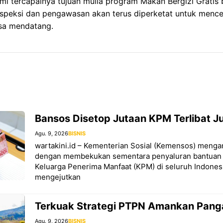
mi tercapainya tujuan mulia program Makan Bergizi Gratis 
nspeksi dan pengawasan akan terus diperketat untuk menc
asa mendatang.
Bansos Disetop Jutaan KPM Terlibat J
Agu. 9, 2026
BISNIS
wartakini.id – Kementerian Sosial (Kemensos) menga
dengan membekukan sementara penyaluran bantuan so
Keluarga Penerima Manfaat (KPM) di seluruh Indones
mengejutkan
Terkuak Strategi PTPN Amankan Pang
Agu. 9, 2026
BISNIS