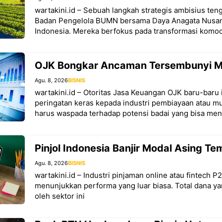
wartakini.id – Sebuah langkah strategis ambisius teng
Badan Pengelola BUMN bersama Daya Anagata Nusan
Indonesia. Mereka berfokus pada transformasi komod
OJK Bongkar Ancaman Tersembunyi Mu
Agu. 8, 2026
BISNIS
wartakini.id – Otoritas Jasa Keuangan OJK baru-baru 
peringatan keras kepada industri pembiayaan atau mu
harus waspada terhadap potensi badai yang bisa m
Pinjol Indonesia Banjir Modal Asing T
Agu. 8, 2026
BISNIS
wartakini.id – Industri pinjaman online atau fintech P2
menunjukkan performa yang luar biasa. Total dana ya
oleh sektor ini