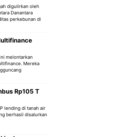
ah digulirkan oleh
tara Danantara
itas perkebunan di
ltifinance
ini melontarkan
ltifinance. Mereka
engguncang
embus Rp105 T
P lending di tanah air
ng berhasil disalurkan