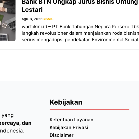
Bank BTN Ungkap Jurus Bisnis Untung
Lestari
Agu. 8, 2026
BISNIS
wartakini.id – PT Bank Tabungan Negara Persero Tb
langkah revolusioner dalam menjalankan roda bisnis
serius mengadopsi pendekatan Environmental Social
Kebijakan
l yang
Ketentuan Layanan
rpercaya, dan
Kebijakan Privasi
Indonesia.
Disclaimer