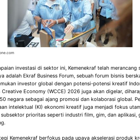
zone.com
aian investasi di sektor ini, Kemenekraf telah merancang
ya adalah Ekraf Business Forum, sebuah forum bisnis berska
kan investor global dengan potensi-potensi kreatif Indon
 Creative Economy (WCCE) 2026 juga akan digelar, dihar
ri 50 negara sebagai ajang promosi dan kolaborasi global. P
aan intelektual (KI) ekonomi kreatif juga menjadi fokus ut
 subsektor prioritas seperti industri film, gim, dan aplikas
ng.
ategi Kemenekraf berfokus pada upaya akselerasi produk kre