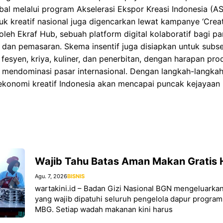
l melalui program Akselerasi Ekspor Kreasi Indonesia (AS
uk kreatif nasional juga digencarkan lewat kampanye ‘Creat
leh Ekraf Hub, sebuah platform digital kolaboratif bagi pa
ng dan pemasaran. Skema insentif juga disiapkan untuk subs
 fesyen, kriya, kuliner, dan penerbitan, dengan harapan pro
endominasi pasar internasional. Dengan langkah-langkah s
ekonomi kreatif Indonesia akan mencapai puncak kejayaan
Wajib Tahu Batas Aman Makan Gratis 
Agu. 7, 2026
BISNIS
wartakini.id – Badan Gizi Nasional BGN mengeluarkan
yang wajib dipatuhi seluruh pengelola dapur program
MBG. Setiap wadah makanan kini harus