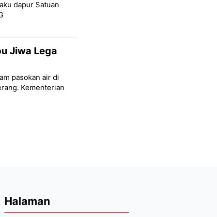
baku dapur Satuan
G
ibu Jiwa Lega
am pasokan air di
terang. Kementerian
Halaman