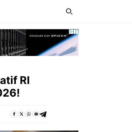
tif RI
026!