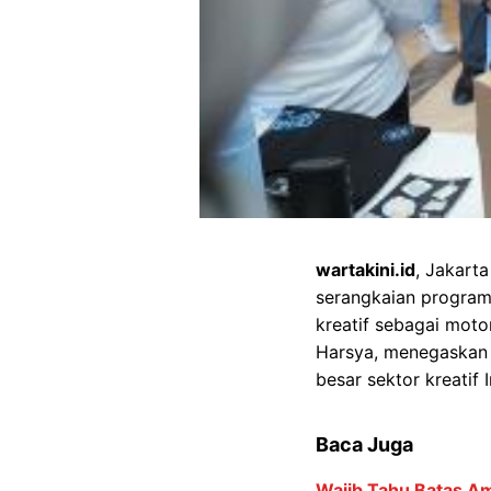
wartakini.id
, Jakart
serangkaian program
kreatif sebagai mot
Harsya, menegaskan b
besar sektor kreatif 
Baca Juga
Wajib Tahu Batas Am