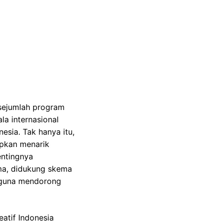
 sejumlah program
la internasional
esia. Tak hanya itu,
apkan menarik
entingnya
ama, didukung skema
i, guna mendorong
atif Indonesia