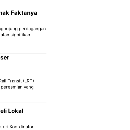
imak Faktanya
penghujung perdagangan
tan signifikan.
eser
Rail Transit (LRT)
l peresmian yang
eli Lokal
teri Koordinator