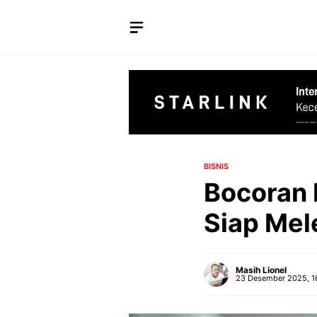
Langsung
ke
isi
BISNIS
Bocoran 
Siap Mel
Masih Lionel
23 Desember 2025, 1