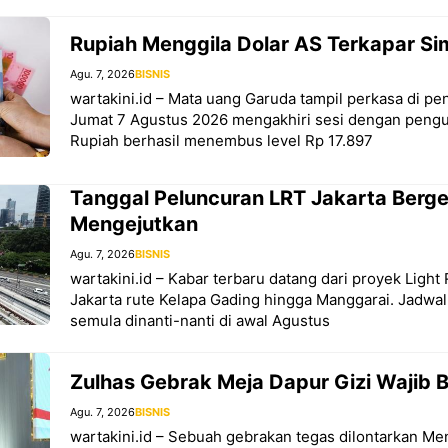
Rupiah Menggila Dolar AS Terkapar S
Agu. 7, 2026
BISNIS
wartakini.id – Mata uang Garuda tampil perkasa di 
Jumat 7 Agustus 2026 mengakhiri sesi dengan pengua
Rupiah berhasil menembus level Rp 17.897
Tanggal Peluncuran LRT Jakarta Berg
Mengejutkan
Agu. 7, 2026
BISNIS
wartakini.id – Kabar terbaru datang dari proyek Light 
Jakarta rute Kelapa Gading hingga Manggarai. Jadwa
semula dinanti-nanti di awal Agustus
Zulhas Gebrak Meja Dapur Gizi Wajib B
Agu. 7, 2026
BISNIS
wartakini.id – Sebuah gebrakan tegas dilontarkan Men