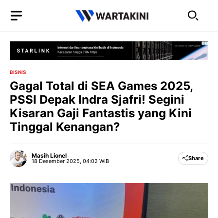
Langsung
ke
isi
BISNIS
Gagal Total di SEA Games 2025,
PSSI Depak Indra Sjafri! Segini
Kisaran Gaji Fantastis yang Kini
Tinggal Kenangan?
Masih Lionel
Share
18 Desember 2025, 04:02 WIB